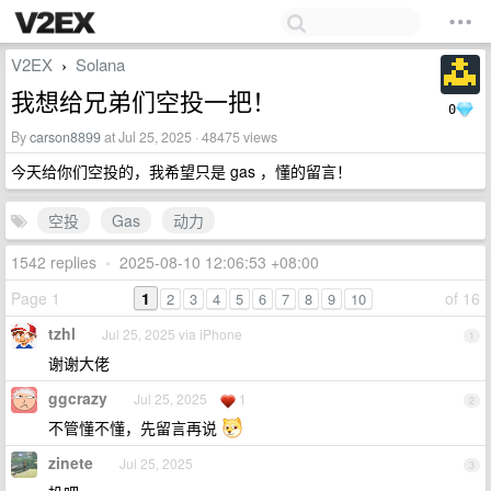
V2EX
Solana
›
我想给兄弟们空投一把！
0
By
carson8899
at Jul 25, 2025 · 48475 views
今天给你们空投的，我希望只是 gas ，懂的留言！
空投
Gas
动力
1542 replies
•
2025-08-10 12:06:53 +08:00
Page 1
1
of 16
2
3
4
5
6
7
8
9
10
tzhl
Jul 25, 2025 via iPhone
1
谢谢大佬
ggcrazy
Jul 25, 2025
1
2
不管懂不懂，先留言再说
zinete
Jul 25, 2025
3