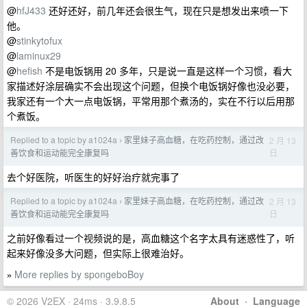
@
hfJ433
还好还好，前几年还会很生气，现在只是想发出来喷一下
他。
@
stinkytofux
@
laminux29
@
hefish
不是电饭锅用 20 多年，只是说一直是这样一个习惯，看大
家描述好涂层确实不会出现这个问题，但换个电饭锅好像也没必要，
我家还有一个大一点电饭锅，平常用那个煮汤的，实在不行以后用那
个煮饭。
Replied to a topic by a1024a
家里妹子高血糖，在吃药控制，通过改
2 月 13
›
日
善饮食和运动能完全康复吗
去个好医院，听医生的好好治疗就完事了
Replied to a topic by a1024a
家里妹子高血糖，在吃药控制，通过改
2 月 13
›
日
善饮食和运动能完全康复吗
之前好像看过一个视频说的是，高血糖这个名字太具有迷惑性了，听
起来好像没多大问题，但实际上很难治好。
More replies by spongeboBoy
»
© 2026 V2EX · 24ms · 3.9.8.5
About
·
Language