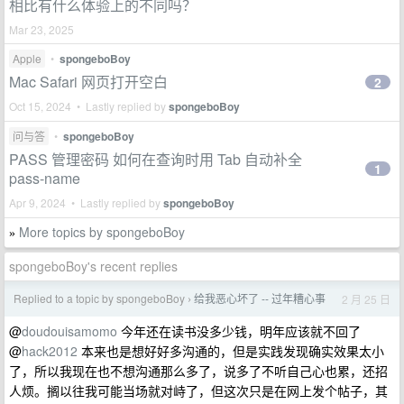
相比有什么体验上的不同吗？
Mar 23, 2025
Apple
•
spongeboBoy
Mac Safari 网页打开空白
2
Oct 15, 2024 • Lastly replied by
spongeboBoy
问与答
•
spongeboBoy
PASS 管理密码 如何在查询时用 Tab 自动补全
1
pass-name
Apr 9, 2024 • Lastly replied by
spongeboBoy
More topics by spongeboBoy
»
spongeboBoy's recent replies
Replied to a topic by spongeboBoy
给我恶心坏了 -- 过年糟心事
2 月 25 日
›
@
doudouisamomo
今年还在读书没多少钱，明年应该就不回了
@
hack2012
本来也是想好好多沟通的，但是实践发现确实效果太小
了，所以我现在也不想沟通那么多了，说多了不听自己心也累，还招
人烦。搁以往我可能当场就对峙了，但这次只是在网上发个帖子，其