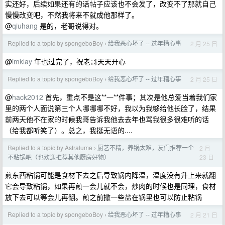
实还好，后续如果还有的话帖子应该也不会发了，改变不了那就自己
慢慢改变吧，不然我将来不就成他那样了。
@
qiuhang
是的，老哥说得对。
Replied to a topic by spongeboBoy
给我恶心坏了 -- 过年糟心事
2 月 25 日
›
@
imklay
年也过完了，祝老哥天天开心
Replied to a topic by spongeboBoy
给我恶心坏了 -- 过年糟心事
2 月 25 日
›
@
hack2012
首先，重点不是这**一**件事；其次是他总爱当着我们家
里的两个人面说第三个人哪哪哪不好，我以为我够给他长脸了，结果
前两天他不在家的时候我哥告诉我他去去年也骂我很多很难听的话
（给我都听笑了）。总之，我挺无语的....
Replied to a topic by Astralume
厨艺不精，养锅太难，友们推荐一个
2 月
›
23 日
不粘锅吧（也欢迎推荐其他厨房好物）
煎东西粘锅可能是食材下去之后导致锅内降温，温度没有升上来就翻
它会导致粘锅，如果再煎一会儿就不会，炒肉的时候也是同理，食材
放下去可以等会儿再翻。煎之前撒一些盐在锅里也可以防止粘锅
Replied to a topic by spongeboBoy
给我恶心坏了 -- 过年糟心事
2 月 21 日
›