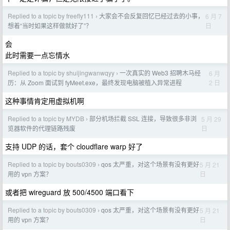
Replied to a topic by freefly111
大家会不会反复回忆已经过去的小事，
6 月 7
›
日
想着“当时如果这样做就好了”？
会
此时需要一点忘情水
Replied to a topic by shuijingwanwqyy
一次真实的 Web3 招聘木马经
6 月
›
2 日
历：从 Zoom 面试到 fyMeet.exe，最终发现电脑被植入异常进程
这种事情肯定用虚拟机啊
Replied to a topic by MYDB
部分机场拦截 SSL 连接，导致很多非浏
5 月 29
›
日
览器软件的代理链路残废
支持 UDP 的话，套个 cloudflare warp 好了
Replied to a topic by bouts0309
qos 太严重，对这个场景有没有更好
5 月 21
›
日
用的 vpn 方案？
或者把 wireguard 放 500/4500 端口看下
Replied to a topic by bouts0309
qos 太严重，对这个场景有没有更好
5 月 21
›
日
用的 vpn 方案？