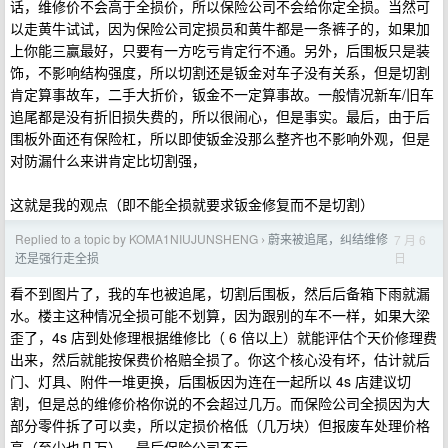
话，维修价不会高于全损价，所以保险公司不会给你定全损。当然可
以走黄牛试试，因为保险公司定损员和黄牛都是一条裤子的，如果加
上你能三赢最好，只要有一方吃亏肯定行不通。另外，后围板只是装
饰，不影响结构强度，所以切割还是钣金对车子没有关系，但是切割
肯定算事故车，二手大折价，钣金不一定算事故。一般情况新车/旧车
追尾都是没有折旧损失费的，所以很闹心，但是事实。最后，由于后
围板外面还有保险杠，所以即使钣金没那么整齐也不影响外观，但是
对防漏什么来讲肯定比切割强，
这就是我的观点（即不能全损就要求钣金修复而不是切割）
Replied to a topic by KOMA1NIUJUNSHENG
蔚来被追尾，纠结维修
7 月 6
›
日
还是强行走全损
看不到图片了，我的车也被追尾，切割后围板，然后后备箱下雨就漏
水。楼主这种情况全损可能不划算，因为跟别的车不一样，如果大梁
歪了，4s 店到处修理根据维修比（ 6 倍以上）就能评估个天价修理费
出来，然后就能按保费价格赔全损了。你这个核心没有坏，估计就后
门、灯具、附件一堆更换，后围板因为连在一起所以 4s 店建议切
割，但是总的维修价格你说的不会超过几万。而保险公司全损因为大
部分零件拆了可以卖，所以定损价格低（几万块）但报废车处理价格
高（至少也几万），最后保险公司不亏。