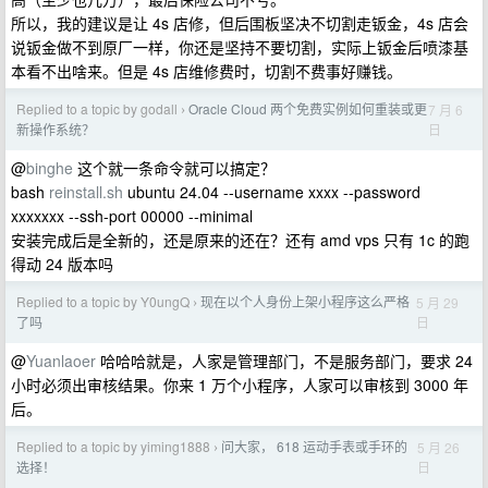
所以，我的建议是让 4s 店修，但后围板坚决不切割走钣金，4s 店会
说钣金做不到原厂一样，你还是坚持不要切割，实际上钣金后喷漆基
本看不出啥来。但是 4s 店维修费时，切割不费事好赚钱。
Replied to a topic by godall
Oracle Cloud 两个免费实例如何重装或更
7 月 6
›
日
新操作系统？
@
binghe
这个就一条命令就可以搞定？
bash
reinstall.sh
ubuntu 24.04 --username xxxx --password
xxxxxxx --ssh-port 00000 --minimal
安装完成后是全新的，还是原来的还在？还有 amd vps 只有 1c 的跑
得动 24 版本吗
Replied to a topic by Y0ungQ
现在以个人身份上架小程序这么严格
5 月 29
›
日
了吗
@
Yuanlaoer
哈哈哈就是，人家是管理部门，不是服务部门，要求 24
小时必须出审核结果。你来 1 万个小程序，人家可以审核到 3000 年
后。
Replied to a topic by yiming1888
问大家， 618 运动手表或手环的
5 月 26
›
日
选择！