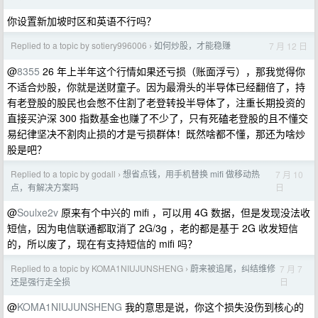
你设置新加坡时区和英语不行吗？
Replied to a topic by sotiery996006
如何炒股，才能稳赚
7 月 12 日
›
@
8355
26 年上半年这个行情如果还亏损（账面浮亏），那我觉得你
不适合炒股，你就是送财童子。因为最滑头的半导体已经翻倍了，持
有老登股的股民也会憋不住割了老登转投半导体了，注重长期投资的
直接买沪深 300 指数基金也赚了不少了，只有死磕老登股的且不懂交
易纪律坚决不割肉止损的才是亏损群体！既然啥都不懂，那还为啥炒
股是吧？
Replied to a topic by godall
想省点钱，用手机替换 mifi 做移动热
7 月 10
›
日
点，有解决方案吗
@
Soulxe2v
原来有个中兴的 mifi ，可以用 4G 数据，但是发现没法收
短信，因为电信联通都取消了 2G/3g ，老的都是基于 2G 收发短信
的，所以废了，现在有支持短信的 mifi 吗？
Replied to a topic by KOMA1NIUJUNSHENG
蔚来被追尾，纠结维修
7 月 7
›
日
还是强行走全损
@
KOMA1NIUJUNSHENG
我的意思是说，你这个损失没伤到核心的