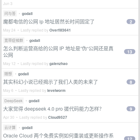
Jun 3
问与答
•
godall
魔都电信的公网 ip 地址居然长时间固定了
2
May 24 • Lastly replied by
Overfill3641
宽带症候群
•
godall
怎么判断运营商给的公网 IP 地址是”伪“公网还是真
13
公网
May 12 • Lastly replied by
galenzhao
随想
•
godall
其实科幻小说已经揭示了我们人类的未来了
8
May 6 • Lastly replied by
levelworm
DeepSeek
•
godall
大家觉得 deepseek 4.0 pro 搓代码能力怎样？
9
Apr 30 • Lastly replied by
Cloud9527
云计算
•
godall
Oracle Cloud 两个免费实例如何重装或更新操作系
12