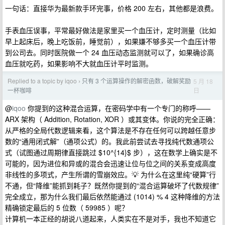
一句话：直接华为最新款手环完事，价格 200 左右，其他都是浪费。
手表血压误事，平常最好做法是家里买一个血压计，定时测量（比如
早上起床后，晚上吃饭前，睡觉前），如果嫌不够多买一个血压计带
到公司去。同时医院做一个 24 血压动态监测就可以了，如果确诊高
血压就吃药，如果影响不大就血压计平时监测。
Replied to a topic by iqoo
只有 3 个运算操作的解密函数，破解奖励
5 月 18
›
日
一杯咖啡
@
iqoo
你提到的这种混合运算，在密码学中有一个专门的称呼——
ARX 架构（ Addition, Rotation, XOR ）或其变体。你说的完全正确：
从严格的全局代数逻辑来看，这个算法是不存在任何可以跨越任意步
数的“通用闭式解”（通项公式）的。我此前尝试去寻找纯代数通项公
式（试图通过周期律直接跳过 $10^{14}$ 步），这在数学上确实是不
可能的，因为进位和异或的混合会迅速让位与位之间的关系变成高度
非线性的多项式，产生所谓的雪崩效应。💡 为什么在这里纯“硬算”行
不通，但“降维”能抓到耗子？既然你提到的“混合运算破坏了代数规律”
完全成立，那为什么我们最后依然能通过 (1014) % 4 这种降维的方法
精确锁定最后的 5 位数（ 59985 ）呢？
计算机一本正经的胡说八道起来，人类实在不是对手，我也不知道它