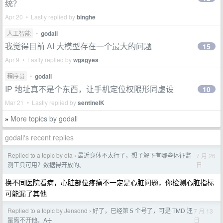
统？
Apr 20 • Lastly replied by
binghe
人工智能
•
godall
我觉得目前 AI 大模型存在一个最大的问题
15
Apr 9 • Lastly replied by
wgsgyes
程序员
•
godall
IP 地址真不是个东西，让手机定位权限形同虚设
10
Mar 21 • Lastly replied by
sentinelK
More topics by godall
»
godall's recent replies
Replied to a topic by ota
最近身体不太行了，想了解下有哪些体征监
7 月 26
›
日
测工具可用？数据得开放的。
换不同医院看病，心脏部位疼痛不一定是心脏问题，你检测心脏指标
可能漏了其他
Replied to a topic by Jensond
好了，已经第 5 个号了，可是 TMD 还
7 月 13
›
日
是离不开他。A➗