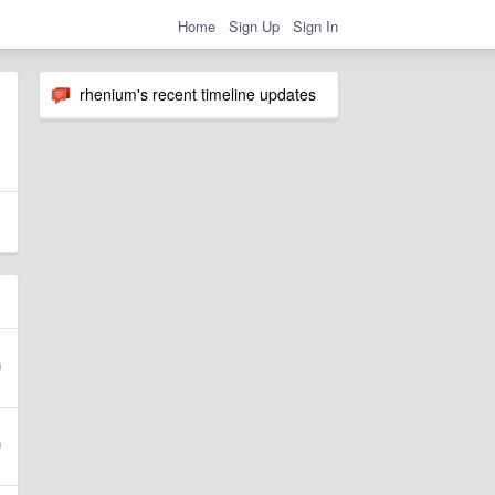
Home
Sign Up
Sign In
rhenium's recent timeline updates