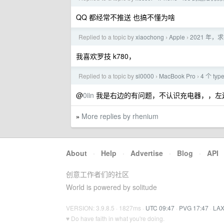
QQ 都经常不推送 也搞不懂为啥
Replied to a topic by
xiaochong
Apple
2021 年，求
›
›
我喜欢罗技 k780，
Replied to a topic by
sl0000
MacBook Pro
4 个 t
›
›
@
0iin
我是右边的有问题，不认识充电器，，左
More replies by rhenium
»
About
·
Help
·
Advertise
·
Blog
·
API
创意工作者们的社区
World is powered by solitude
VERSION: 3.9.8.5 · 1827ms ·
UTC 09:47
·
PVG 17:47
·
LAX
♥ Do have faith in what you're doing.