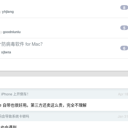
8
by
yhjiang
5
by
goodniuniu
病毒软件 for Mac？
6
y
xjbeta
 在 iPhone 上开倒车！
Apr 1
ple 自带也很好用。第三方还卖这么贵，完全不理解
展坞会导致系统卡顿吗
Jan 3
盘也会遇到