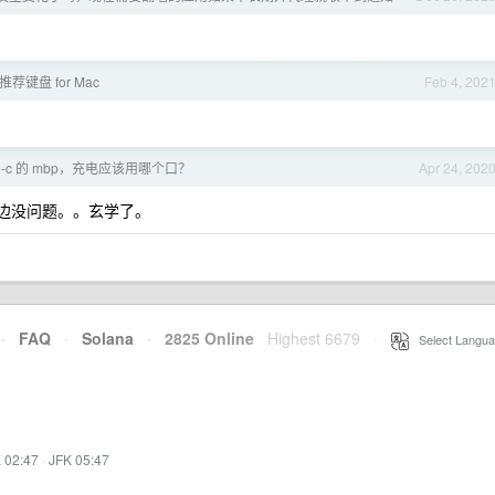
推荐键盘 for Mac
Feb 4, 202
ype-c 的 mbp，充电应该用哪个口？
Apr 24, 202
边没问题。。玄学了。
·
FAQ
·
Solana
·
2825 Online
Highest 6679
·
Select Langua
 02:47
·
JFK 05:47