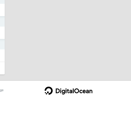
1
0
ge