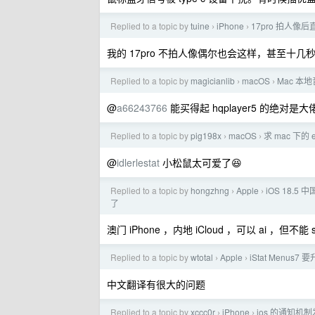
Replied to a topic by
tuine
iPhone
17pro 拍人
›
›
我的 17pro 不拍人像偶尔也会这样，甚至十几秒
Replied to a topic by
magicianlib
macOS
Mac 本
›
›
@
a66243766
能买得起 hqplayer5 的绝对是大
Replied to a topic by
pig198x
macOS
求 mac 下的 ev
›
›
@
idlerlestat
小松鼠太可爱了😆
Replied to a topic by
hongzhng
Apple
iOS 18.5 
›
›
了
澳门 iPhone ，内地 iCloud ，可以 ai ，但不能 si
Replied to a topic by
wtotal
Apple
iStat Menus7
›
›
中文翻译有很大的问题
Replied to a topic by
xccc0r
iPhone
ios 的通知
›
›