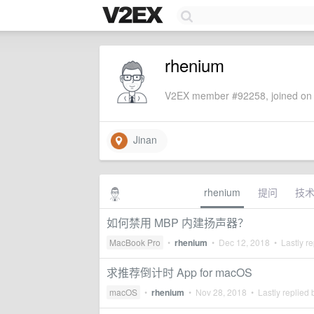
rhenium
V2EX member #92258, joined on 
Jinan
rhenium
提问
技
如何禁用 MBP 内建扬声器？
MacBook Pro
•
rhenium
•
Dec 12, 2018
• Lastly re
求推荐倒计时 App for macOS
macOS
•
rhenium
•
Nov 28, 2018
• Lastly replied