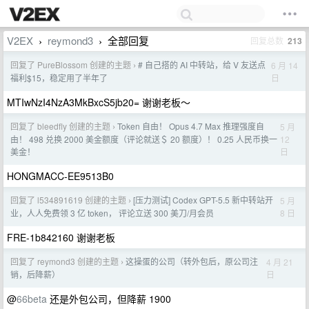
V2EX
reymond3
全部回复
回复总数
213
›
›
回复了 PureBlossom 创建的主题
# 自己搭的 AI 中转站，给 V 友送点
6 月 14
›
日
福利$15，稳定用了半年了
MTIwNzI4NzA3MkBxcS5jb20= 谢谢老板～
回复了 bleedfly 创建的主题
Token 自由！ Opus 4.7 Max 推理强度自
5 月
›
12
由！ 498 兑换 2000 美金额度（评论就送＄ 20 额度）！ 0.25 人民币换一
日
美金！
HONGMACC-EE9513B0
回复了 l534891619 创建的主题
[压力测试] Codex GPT-5.5 新中转站开
5 月
›
8 日
业，人人免费领 3 亿 token， 评论立送 300 美刀/月会员
FRE-1b842160 谢谢老板
回复了 reymond3 创建的主题
这操蛋的公司（转外包后，原公司注
4 月 21
›
日
销，后降薪）
@
66beta
还是外包公司，但降薪 1900