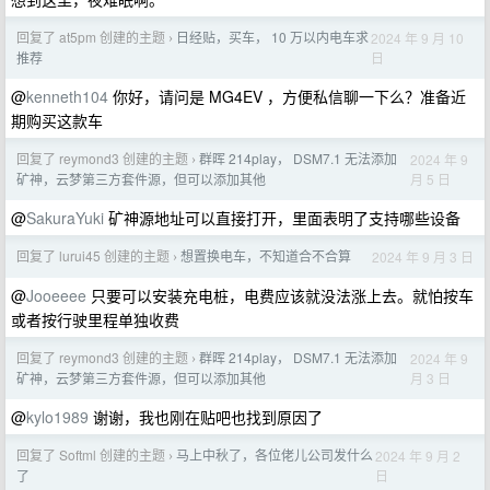
回复了 at5pm 创建的主题
日经贴，买车， 10 万以内电车求
2024 年 9 月 10
›
日
推荐
@
kenneth104
你好，请问是 MG4EV ，方便私信聊一下么？准备近
期购买这款车
回复了 reymond3 创建的主题
群晖 214play， DSM7.1 无法添加
2024 年 9
›
月 5 日
矿神，云梦第三方套件源，但可以添加其他
@
SakuraYuki
矿神源地址可以直接打开，里面表明了支持哪些设备
回复了 lurui45 创建的主题
想置换电车，不知道合不合算
2024 年 9 月 3 日
›
@
Jooeeee
只要可以安装充电桩，电费应该就没法涨上去。就怕按车
或者按行驶里程单独收费
回复了 reymond3 创建的主题
群晖 214play， DSM7.1 无法添加
2024 年 9
›
月 3 日
矿神，云梦第三方套件源，但可以添加其他
@
kylo1989
谢谢，我也刚在贴吧也找到原因了
回复了 Softml 创建的主题
马上中秋了，各位佬儿公司发什么
2024 年 9 月 2
›
日
了