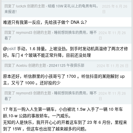
回复了 luckzk 创建的主题
结婚 10W 彩礼以上的龟男有吗，
2025 年 6 月 26
›
日
来报道！
难道只有我第一反应，先给孩子做个 DNA 么？
回复了 reymond3 创建的主题
睡前想到换车的费用，睡不
2024 年 11 月 26
›
日
着了
@
psklf
手动，1.6 排量。上坡没劲。到手时发动机高温修了两次才修
好。车门 4 个玻璃不能正常升降，目前还没处理
回复了 Acebiu 创建的主题
20241125 午夜俱乐部
2024 年 11 月 26 日
›
原本还好，听信群里的小孩哥亏了 1700 。听信抖音的某刚解封 up
主，又亏了 1000 。还好投的少
回复了 reymond3 创建的主题
睡前想到换车的费用，睡不
2024 年 11 月 26
›
日
着了
17 年五一购入人生第一辆车，小白被坑 1.5w 入手了一辆 10 年车
龄,10-w 公路的事故轿车。一汽威乐。
无知的人是快乐，我开开心心的开着这车到了 23 年 6 月份，里程来
到了 15W ，但这车也出现了越来越多的问题。