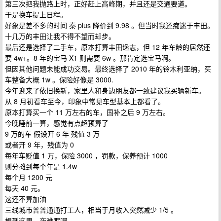
第三次把我抛路上时，正好赶上高峰期，并且还是交通要道。
于是换车提上日程。
好象是差不多的时间 秦 plus 降价到 9.98 。但当时我还痴迷于丰田。
十几万的丰田让我不得不望而却步。
最后还是选择了二手车，原本打算丰田逸志，但 12 年车龄的居然还
要 4w+。8 年的宝马 X1 则需要 6w 。那肯定选宝马啊。
但因其他问题未能成功交易。最终选择了 2010 年的铃木利亚纳，买
车整备大概 1w 。保险好像是 3000.
今年迎来了依旧换新，家里人和身边朋友都一致建议我买辆新车。
从 8 月初看车至今，印象中常见车型基本上都看了。
原本打算买一个 11 万左右的车，国补之后 9 万左右。
今晚睡前一算，感觉有点超预算了
9 万的车 假设开 6 年 残值 3 万
或者开 9 年，残值为 0
每年车贬值 1 万，保险 3000 ，罚款，保养预计 1000
则分摊到每个年是 1.4w
每个月 1200 元
每天 40 元。
这还不算加油
三线城市普普通通打工人，相当于月收入突然减少 1/5 。
想到这里，夜难眠啊。