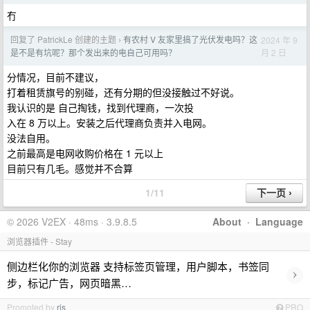
冇
回复了 PatrickLe 创建的主题
有农村 V 友家里搞了光伏发电吗？这
2024 年 9
›
月 2 日
是不是有坑呢？那个发出来的电自己可用吗？
分情况，目前不建议，
打着租赁旗号的别碰，还有分期的但没接触过不好说。
我认识的是 自己掏钱，找到代理商，一次投
入在 8 万以上。安装之后代理商负责并入电网。
没法自用。
之前最高是电网收购价格在 1 元以上
目前只有几毛。感觉并不合算
1/11
© 2026 V2EX · 48ms · 3.9.8.5
About
·
Language
浏览器插件 - Stay
侧边栏化你的浏览器 支持标签页管理，用户脚本，书签同
›
步，标记广告，网页暗黑…
Promoted by
ris
PRO