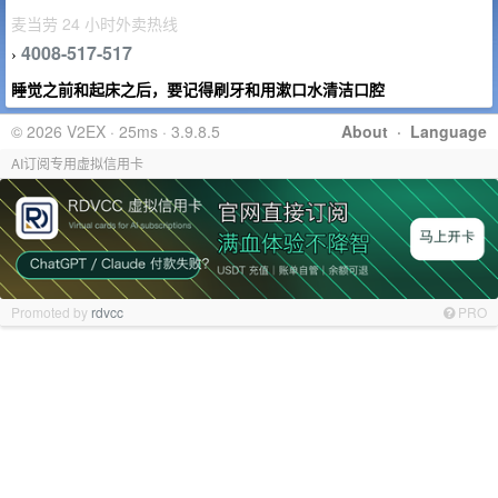
麦当劳 24 小时外卖热线
4008-517-517
›
睡觉之前和起床之后，要记得刷牙和用漱口水清洁口腔
© 2026 V2EX · 25ms · 3.9.8.5
About
·
Language
AI订阅专用虚拟信用卡
Promoted by
rdvcc
PRO