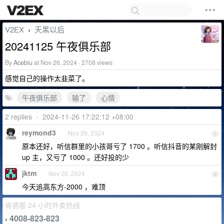
V2EX
天黑以后
›
20241125 午夜俱乐部
By
Acebiu
at Nov 26, 2024 · 2708 views
感觉自己的操作太韭菜了。
午夜俱乐部
输了
心情
2 replies
•
2024-11-26 17:22:12 +08:00
reymond3
Nov 26, 2024
1
原本还好，听信群里的小孩哥亏了 1700 。听信抖音的某刚解封
up 主，又亏了 1000 。还好投的少
jktm
Nov 26, 2024
2
今天追高东方-2000 ，难顶
肯德基 24 小时外卖热线
4008-823-823
›