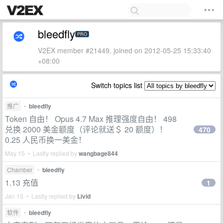
bleedfly
PRO
V2EX member #21449, joined on 2012-05-25 15:33:40
+08:00
Switch topics list
推广
•
bleedfly
Token 自由！ Opus 4.7 Max 推理强度自由！ 498
兑换 2000 美金额度（评论就送＄ 20 额度）！
470
0.25 人民币换一美金！
May 15 • Lastly replied by
wangbage844
Chamber
•
bleedfly
1.13 充值
1
Jan 13 • Lastly replied by
Livid
软件
•
bleedfly