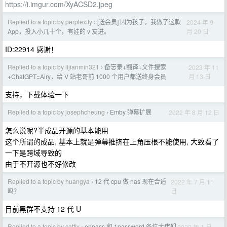
https://i.imgur.com/XyACSD2.jpeg
Replied to a topic by perplexity
[送会员] 因为孩子，我做了这款
2024 年 9
›
月 20 日
App，投入小几十个，有娃的 v 友进。
ID:22914 感谢！
Replied to a topic by lijianmin321
备忘录+翻译+文件搜索
2023 年 11
›
月 13 日
+ChatGPT=Airy，给 V 站老哥前 1000 个用户都送终身会员
支持，下载体验一下
Replied to a topic by josephcheung
Emby 弹幕扩展
2022 年 8 月 12 日
›
怎么说呢?半成品开源的基本能用
这个所谓的成品, 基本上就是弹幕推挤在上角压根不能使用, 大致看了
一下是跨域导致的
由于不开源也不好修改
Replied to a topic by huangya
12 代 cpu 做 nas 现在合适
2022 年 7 月 11
›
日
吗？
目前黑群不支持 12 代 U
Replied to a topic by catfly
enpass 和 1password 各位大佬们
2022 年 1 月