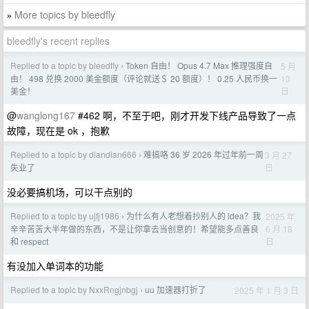
More topics by bleedfly
»
bleedfly's recent replies
Replied to a topic by bleedfly
Token 自由！ Opus 4.7 Max 推理强度自
5 月
›
13
由！ 498 兑换 2000 美金额度（评论就送＄ 20 额度）！ 0.25 人民币换一
日
美金！
@
wanglong167
#462 啊，不至于吧，刚才开发下线产品导致了一点
故障，现在是 ok ，抱歉
Replied to a topic by diandian666
难搞咯 36 岁 2026 年过年前一周
3 月 27
›
日
失业了
没必要搞机场，可以干点别的
Replied to a topic by ujfj1986
为什么有人老想着抄别人的 idea？我
2025 年
›
6 月 18
辛辛苦苦大半年做的东西，不是让你拿去当创意的！希望能多点善良
日
和 respect
有没加入单词本的功能
Replied to a topic by NxxRngjnbgj
uu 加速器打折了
2025 年 1 月 3 日
›