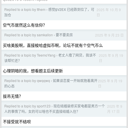
Replied to a topic by tthem
感觉$V2EX 已经跌到位了，可
2025 年 10 月 9
›
日
加仓
空气币居然这么有信仰？
Replied to a topic by samkallon
要不要卖房
2025 年 9 月 23 日
›
买啥美股啊，直接梭哈虚拟币啊，论坛不就有个空气币么
Replied to a topic by TeemoYang
老丈人撸了网贷，我该不
2025 年 9 月 19
›
日
该帮忙还？
心理阴暗的我，想看题主后续更新
Replied to a topic by qwqqwq
如果谈恋爱一开始就抱着离开
2025 年 9 月 19
›
日
的心态
拔吊无情？
Replied to a topic by sport123
现在结婚装修买家电都是男方一个
2025 年 9
›
月 17 日
人的事情了吗，女的可以啥也不买直接结婚入住？
不接受就不结呗