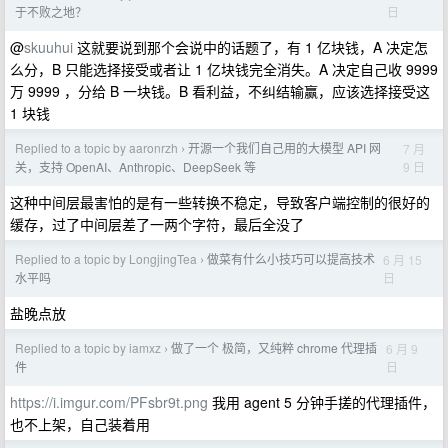
日
于不败之地？
@
skuuhui
这就要说到那个会说中的话题了，有 1 亿块钱，A 决定怎
么分，B 只能选择接受或者让 1 亿块钱完全消失。A 决定自己收 9999
万 9999 ，分给 B 一块钱。B 看利益，不纠结输赢，应该选择接受这
1 块钱
Replied to a topic by aaronrzh
开源一个我们自己用的大模型 API 网
7 月
›
9 日
关，支持 OpenAI、Anthropic、DeepSeek 等
这种中间层最害怕的是有一些转换不稳定，导致客户端控制的很好的
缓存，过了中间层差了一两个字符，最后全没了
Replied to a topic by LongjingTea
做菜有什么小技巧可以提高技术
6 月 15
›
日
水平吗
盐晚点放
Replied to a topic by iamxz
做了一个 极简，又纯粹 chrome 代理插
6 月 9
›
日
件
https://i.imgur.com/PFsbr9t.png
我用 agent 5 分钟手搓的代理插件，
也不上架，自己装着用