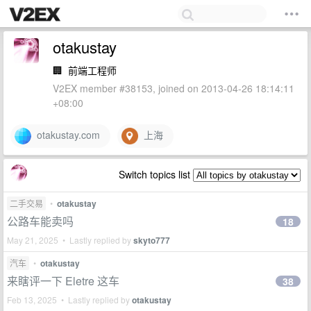
otakustay
🏢
前端工程师
V2EX member #38153, joined on 2013-04-26 18:14:11
+08:00
otakustay.com
上海
Switch topics list
二手交易
•
otakustay
公路车能卖吗
18
May 21, 2025 • Lastly replied by
skyto777
汽车
•
otakustay
来瞎评一下 Eletre 这车
38
Feb 13, 2025 • Lastly replied by
otakustay