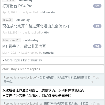
打算出台 PS4 Pro
22
Apr 2, 2021 • Lastly replied by
Mountain
问与答
•
otakustay
现在从北京开车路过河北进山东会怎么样
19
Jan 12, 2021 • Lastly replied by
0bit
MacBook Pro
•
otakustay
M1 到手了，感觉非常惊喜
76
Mar 4, 2021 • Lastly replied by
notgoda
More topics by otakustay
»
otakustay's recent replies
Replied to a topic by jedeft
智能马桶你们认为最有用和最没用的功能
7 月 23
›
日
是什么？
泡沫盾会让你没法观察自己粪便状态，识别身体健康状态
只要你作为男生也坐着尿，自动翻盖就是完美的
Replied to a topic by jacketma
秉持“双输好过单赢”的人设，才能立
7 月 15
›