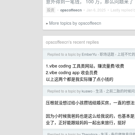
意外得到一笔钱， 100 万，那么问题来了
投资
•
opscoffeecn
•
Jan 6, 2025
• Lastly replied 
More topics by opscoffeecn
»
opscoffeecn's recent replies
Replied to a topic by
EmberYu
职场话题
上班不忙
›
›
1.vibe coding 工具类网站，赚流量费/收费
2.vibe coding app 收会员费
以上这两个都是我实际赚了点小钱的
Replied to a topic by
kuawo
生活
之前二胎的时候问
›
›
压根就没想过给小孩攒钱结婚买房，一直的想法就
因为小时候我爸妈也是这么给我说的，也基本是
业了，正好能跟娃妈妈一起出来旅行，挺好
Replied to a topic by
Theodora
生活
各位佬休息日的
›
›