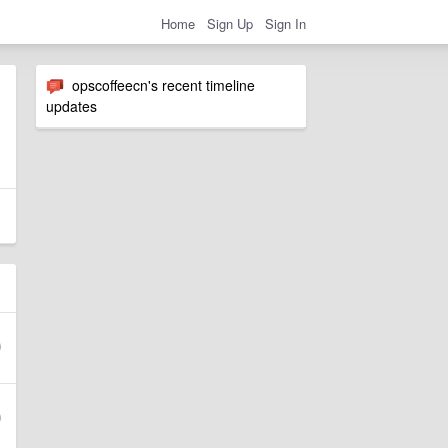
Home
Sign Up
Sign In
opscoffeecn's recent timeline
updates