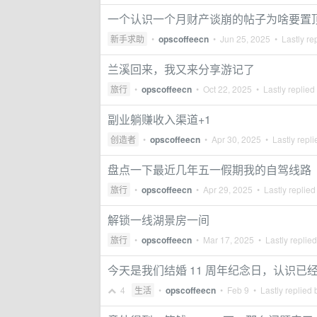
一个认识一个月财产谈崩的帖子为啥要置
新手求助
•
opscoffeecn
•
Jun 25, 2025
• Lastly re
兰溪回来，我又来分享游记了
旅行
•
opscoffeecn
•
Oct 22, 2025
• Lastly replied
副业躺赚收入渠道+1
创造者
•
opscoffeecn
•
Apr 30, 2025
• Lastly repl
盘点一下最近几年五一假期我的自驾线路
旅行
•
opscoffeecn
•
Apr 29, 2025
• Lastly replied
解锁一线湖景房一间
旅行
•
opscoffeecn
•
Mar 17, 2025
• Lastly replie
今天是我们结婚 11 周年纪念日，认识已经 
4
生活
•
opscoffeecn
•
Feb 9
• Lastly replied