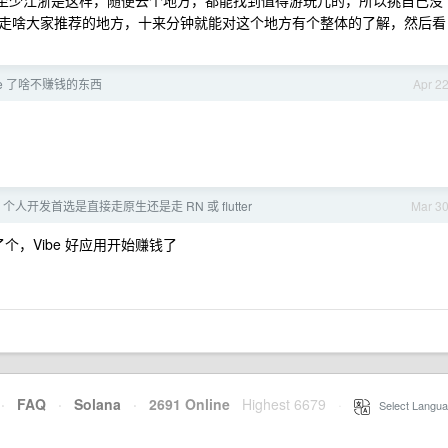
至少江浙是这样，随便去个地方，都能找到值得游玩儿的，所以挑自己没
走啥大家推荐的地方，十来分钟就能对这个地方有个整体的了解，然后看
be 了啥不赚钱的东西
Apr 2
年，个人开发首选是直接走原生还是走 RN 或 flutter
Mar 3
个，Vibe 好应用开始赚钱了
·
FAQ
·
Solana
·
2691 Online
Highest 6679
·
Select Langua