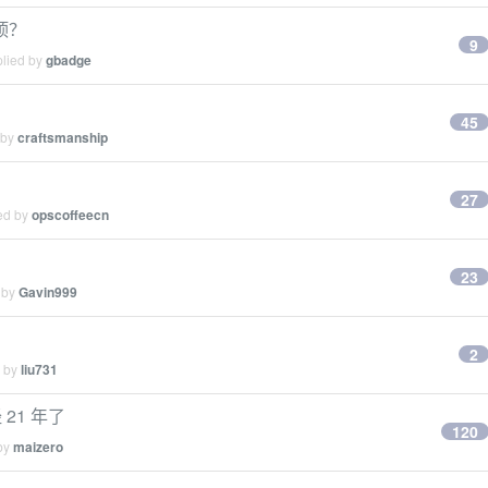
顶？
9
plied by
gbadge
45
 by
craftsmanship
27
ied by
opscoffeecn
23
 by
Gavin999
2
d by
liu731
21 年了
120
 by
maizero