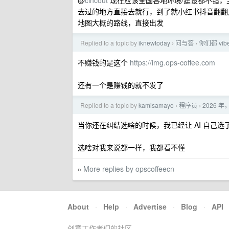
@
cincout
现在应该全国各地环境/建设都不错，
去过的地方直接去就行，到了就小红书抖音翻翻
地图大概的路线，直接出发
Replied to a topic by
iknewtoday
问与答
你们都 vi
›
›
不赚钱的是这个
https://img.ops-coffee.com
还有一个是赚钱的就不发了
Replied to a topic by
kamisamayo
程序员
2026 
›
›
当你还在纠结选啥的时候，我已经让 AI 自己选了
选啥对我来说都一样，我都看不懂
More replies by opscoffeecn
»
About
·
Help
·
Advertise
·
Blog
·
API
创意工作者们的社区