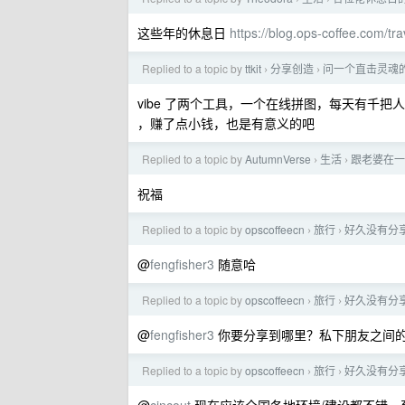
这些年的休息日
https://blog.ops-coffee.com/tra
Replied to a topic by
ttkit
分享创造
问一个直击灵魂的
›
›
vibe 了两个工具，一个在线拼图，每天有千
，赚了点小钱，也是有意义的吧
Replied to a topic by
AutumnVerse
生活
跟老婆在一
›
›
祝福
Replied to a topic by
opscoffeecn
旅行
好久没有分
›
›
@
fengfisher3
随意哈
Replied to a topic by
opscoffeecn
旅行
好久没有分
›
›
@
fengfisher3
你要分享到哪里？私下朋友之间
Replied to a topic by
opscoffeecn
旅行
好久没有分
›
›