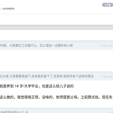
176
by
snowlee
的时候，大家都在工位做什么，怎么增加一点额外收入呢
1 day ag
过大家,大家都要我留下,后来真的留下了.还是男.我突然有个这样的想法.
1 day ag
是养到 18 岁/大学毕业，也是这么给儿子说的
这么做的，我觉得很正常，没啥的，依然感恩父母。之前攒点钱，现在失
消遣项目是什么？🤣
Jul 