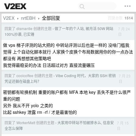
V2EX
nrtEBH
全部回复
回复总数
1514
›
›
回复了 dismantle 创建的主题
做了一年的个人站, 被月活 50W 网站
7 月 24
›
日
100%抄袭, 已实锤
做 vps 梯子评测的站大把的 中转站评测以后也是一样的 没啥门槛我
觉得 上个自动化脚本就行 人家换个皮换个布局数据用你的你一点办法
都没有 再想想其他策略吧
我觉得最稳妥的办法 日活超过对方 直接流量碾压
回复了 coolcoffee 创建的主题
Vibe Coding 时代，大家的 SSH 密钥
7 月 23
›
日
凭证还躺在磁盘上吗？
密钥都有轮换机制 重要的账户都有 MFA 本地 key 丢失不是什么很严
重的问题
另外 我从不开 yolo 之类的
比起 sshkey 泄露 rm -rf / 才是最害怕的
回复了 WorkerMatt 创建的主题
大家用中转站不怕被掺水么, 信息安
7 月 15
›
日
全怎么保障