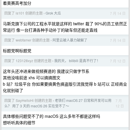
着奥赛高考加分
回复了 is101 创建的主题
Grok 大瓜
7 月 14 日
›
马斯克旗下公司的工程水平就是这样的 twitter 裁了 90%的员工依然正
常运行 像一台打满各种手动补丁的破车但还能走直线
回复了 webfamer 创建的主题
阿里云被人暴力破解了
7 月 14 日
›
标题党啊标题党
回复了 123128xyz 创建的主题
我的天， bilibili 是真不行了！
7 月 12 日
›
这年头还冲进来做视频赛道的 我建议只做字节系
其他没啥前途 xhs 可以搞搞图文
b 站？垃圾平台 你如果要搞黄色搞盗版引流我觉得 b 站可以 正经商业
化就别碰了
回复了 SayHelloHi 创建的主题
老铁们 macOS 27 日常和开发可以用
7 月
›
12 日
么？ 用了 3 天的 macOS 26 实在受不了～
具体哪些问题受不了的 macOS 这么多年不都是这样吗
想听听具体的细节