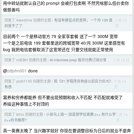
用中转站就默认自己的 prompt 会被打包卖啊 不然凭啥那么低价卖你
做慈善吗
回复了 Awes0me 创建的主题
有没有便宜点的宽带，一个月 139 真
7 月 15
›
日
的受不了了
目前两个 一个是移动官方 79 全家享套餐 送了一个 300M 宽带
一个是之前电信 199 套餐里送的跨城宽带 40/月 300M 这里感觉有
bug 我把电信套餐取消了这宽带还在 只要交钱就能正常使用
回复了 nrtEBH 创建的主题
AI interview prep 首月付费订阅分享
7 月 15 日
›
@
zdjohn001
done
回复了 ysxb1145 创建的主题
观《31 岁程序员有娃以后压力巨大》
7 月 14
›
日
有感
富养和穷养都能养 但不要出现预期和收入不匹配 不匹配就难受了
养娃这种事情上不封顶的
回复了 bihui 创建的主题
小孩马上高一,但是想学信奥赛 c++,有什么学
7 月 14
›
日
c++的书推荐?
高一奥赛太晚了 当兴趣学就好 你现在要调整目标为日后的就业不是奔