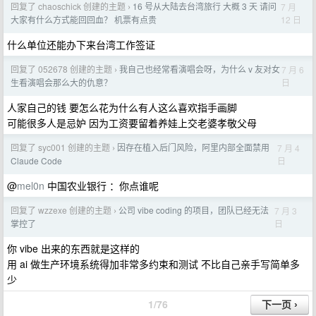
回复了 chaoschick 创建的主题
16 号从大陆去台湾旅行 大概 3 天 请问
7 月
›
12 日
大家有什么方式能回回血？ 机票有点贵
什么单位还能办下来台湾工作签证
回复了 052678 创建的主题
我自己也经常看演唱会呀，为什么 v 友对女
7 月 6
›
日
生看演唱会那么大的仇意？
人家自己的钱 要怎么花为什么有人这么喜欢指手画脚
可能很多人是忌妒 因为工资要留着养娃上交老婆孝敬父母
回复了 syc001 创建的主题
因存在植入后门风险，阿里内部全面禁用
7 月 4
›
日
Claude Code
@
mel0n
中国农业银行 ：你点谁呢
回复了 wzzexe 创建的主题
公司 vibe coding 的项目，团队已经无法
7 月 3
›
日
掌控了
你 vibe 出来的东西就是这样的
用 ai 做生产环境系统得加非常多约束和测试 不比自己亲手写简单多
少
1/76