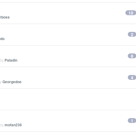
10
rboss
2
odo
8
 by
Paladin
4
by
Georgedoe
1
 by
mofan236