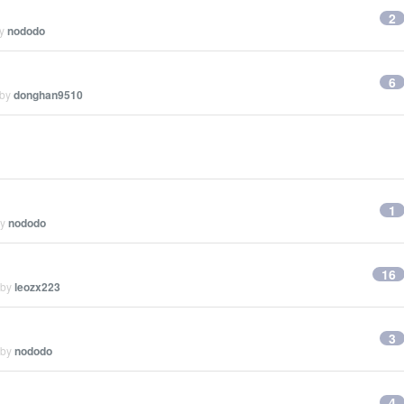
2
by
nododo
6
 by
donghan9510
1
by
nododo
16
 by
leozx223
3
 by
nododo
4