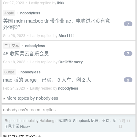
Oct 27, 2023 • Lastly replied by
lhkk
Apple
•
nobodyless
美国 mdm macbookir 带企业 ac，电脑进水没有意
7
外保险？
Sep 26, 2023 • Lastly replied by
Alex1111
二手交易
•
nobodyless
45 收网易云音乐会员
7
Sep 18, 2023 • Lastly replied by
OutOfMemery
Surge
•
nobodyless
mac 版的 surge，已买， 3 人车，剩 2 人
9
Feb 24, 2023 • Lastly replied by
nobodyless
More topics by nobodyless
»
nobodyless's recent replies
Replied to a topic by Haixiang
深圳外企 Shopback 招聘，不卷，新
3 月 11
›
日
团队非常 Nice~