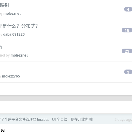
标映射
4
 by
molezznet
理是什么？分布式？
18
by
dabai091220
备
23
lied by
molezznet
3
by
molezz765
零写了个跨平台文件管理器 tessoa， UI 全自绘，现在开放内测！
2 days ag
多啊