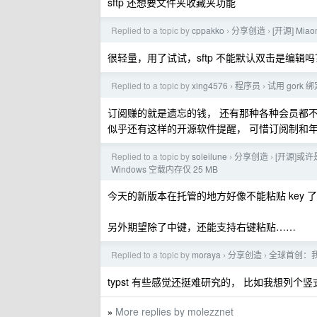
sftp 还想要文件夹收藏夹功能
Replied to a topic by
cppakko
分享创造
[开源] Mia
›
›
很轻量，用了试试，sftp 不能默认双击是编辑
Replied to a topic by
xing4576
程序员
试用 gor
›
›
订阅赚的就是遗忘的钱， 还有那种各种会员都
似乎还有这样的开源软件提醒， 可惜订阅制和年
Replied to a topic by
soleilune
分享创造
[开源]或许
›
›
Windows 空载内存仅 25 MB
今天的新版本在托管的地方好像不能粘贴 key 
另外期望除了中键，还能支持右键粘贴……
Replied to a topic by
moraya
分享创造
全球首创：我把
›
›
typst 有些感觉还挺难研究的， 比如我想列个
More replies by molezznet
»