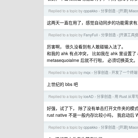
Replied to a topic by
cppakko
分享创造
[开源] Mia
›
›
这两天一直在用了，感觉自动同步的功能需求有
Replied to a topic by
FanyFull
分享创造
[开源工具]
›
›
厉害啊， 很久没看到有人敢碰输入法了。
和我的 ahk 有点冲突， 比如我在 ahk 里设置
metasequoialme 后就不行啦， 必须切换英文。
Replied to a topic by
mqx
分享创造
开发了一个终端
›
›
上世纪的 bbs 吧
Replied to a topic by
iceAD
分享创造
用 Rust 从
›
›
好强，试了下， 除了没有单击打开文件夹的模式
rust native 不是一般内存比较小吗， 我启动后 Wi
Replied to a topic by
cppakko
分享创造
[开源] Mia
›
›