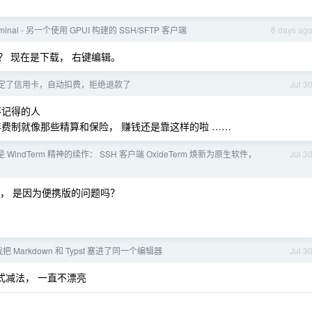
ominal - 另一个使用 GPUI 构建的 SSH/SFTP 客户端
6 days ag
吗？ 现在是下载， 右键编辑。
k 绑定了信用卡，自动扣费，拒绝退款了
Jul 3
不记得的人
费制就像那些精算和保险， 赚钱还是靠这样的啦 ……
是 WindTerm 精神的续作： SSH 客户端 OxideTerm 焕新为原生软件，
Jul 3
了， 是因为便携版的问题吗？
 Markdown 和 Typst 塞进了同一个编辑器
Jul 3
竖式减法， 一直不漂亮