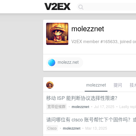
molezznet
V2EX member #165633, joined on
molezz.net
molezznet
提问
技
移动 ISP 能判断协议选择性限速？
宽带症候群
•
molezznet
•
Jul 17, 2025
• Lastly rep
请问哪位有 cisco 账号帮忙下个固件吗？或者已
Cisco
•
molezznet
•
Mar 13, 2025