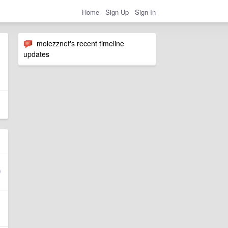
Home
Sign Up
Sign In
molezznet's recent timeline
updates