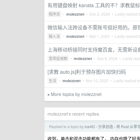
有用键盘映射 kanata 工具的不？求教鼠
程序员
•
molezznet
•
Dec 2, 2024
• Lastly replied
微信输入法跨设备不需账号挺好用的。原
输入法
•
molezznet
•
Mar 1, 2024
• Lastly replied 
上海移动桥接同时支持魔百盒，无需新设
宽带症候群
•
molezznet
•
Sep 9, 2024
• Lastly rep
[求教 auto.js]利于预存图片加快扫码
生活
•
molezznet
•
Nov 10, 2022
• Lastly replied 
More topics by molezznet
»
molezznet's recent replies
Replied to a topic by
iceAD
分享创造
用 Rust 从
›
›
收到，单击和双击功能都有了， 内存也降了好