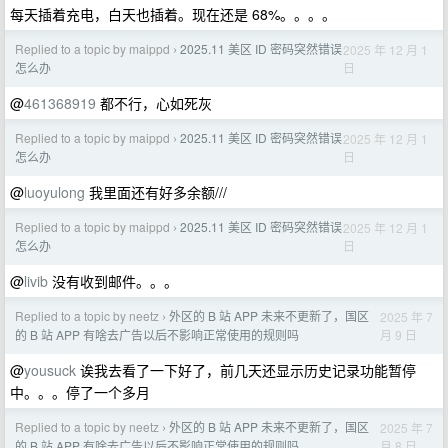
每天插着充电，白天也插着。现在还是 68%。。。。
Replied to a topic by maippd
2025.11 美区 ID 密码突然错误
2025 年 12 月 1
›
日
怎么办
@
461368919
都不行，心如死灰
Replied to a topic by maippd
2025.11 美区 ID 密码突然错误
2025 年 12 月 1
›
日
怎么办
@
luoyulong
我里面还有好多余额///
Replied to a topic by maippd
2025.11 美区 ID 密码突然错误
2025 年 12 月 1
›
日
怎么办
@
livib
没有收到邮件。。。
Replied to a topic by neetz
外区的 B 站 APP 未来不更新了，国区
2025 年 7
›
月 9 日
的 B 站 APP 有啥去广告以后不影响正常使用的规则吗
@
yousuck
诶我去看了一下好了，前几天还显示历史记录功能暂停
中。。。停了一个多月
Replied to a topic by neetz
外区的 B 站 APP 未来不更新了，国区
2025 年 7
›
月 8 日
的 B 站 APP 有啥去广告以后不影响正常使用的规则吗