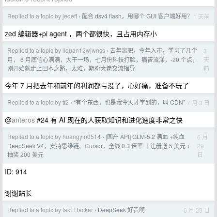
Replied to a topic by jedeft
配合 dsv4 flash，用哪个 GUI 客户端好用？
1 天前
›
zed 编辑器+pi agent ，两个都很快，且占用内存小
Replied to a topic by liquan12wjwnss
去年离职，今年入市，学习了几个
3
›
天
月， 6 月底信心满满，大干一场，七月份科技打脸，痛苦流涕，-20 个点，
前
刚开始就走上回本之路，太难，期盼大佬交流指导
今年 7 月把去年和前年的利润都亏没了，心好痛，准备不玩了
Replied to a topic by tf2
“有个东西，也是我今天才学到的，叫 CDN”
7 月 3 日
›
@
anteros
#24 有 AI 现在的人获取知识和进化速度非常之快
Replied to a topic by huangyin0514
[国产 API] GLM-5.2 满血 +纯血
6 月
›
29
DeepSeek V4，支持思维链、Cursor，全线 0.3 倍率 ｜注册送 5 美元 +
日
抽奖 200 美元
ID: 914
谢谢站长
Replied to a topic by fakEHacker
DeepSeek 好贵啊
6 月 29 日
›