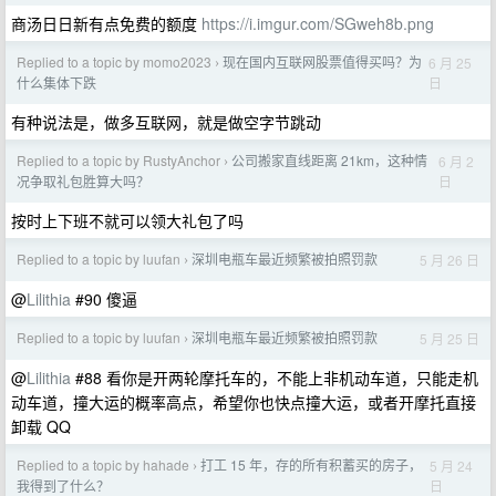
商汤日日新有点免费的额度
https://i.imgur.com/SGweh8b.png
Replied to a topic by momo2023
现在国内互联网股票值得买吗？为
6 月 25
›
日
什么集体下跌
有种说法是，做多互联网，就是做空字节跳动
Replied to a topic by RustyAnchor
公司搬家直线距离 21km，这种情
6 月 2
›
日
况争取礼包胜算大吗？
按时上下班不就可以领大礼包了吗
Replied to a topic by luufan
深圳电瓶车最近频繁被拍照罚款
5 月 26 日
›
@
Lilithia
#90 傻逼
Replied to a topic by luufan
深圳电瓶车最近频繁被拍照罚款
5 月 25 日
›
@
Lilithia
#88 看你是开两轮摩托车的，不能上非机动车道，只能走机
动车道，撞大运的概率高点，希望你也快点撞大运，或者开摩托直接
卸载 QQ
Replied to a topic by hahade
打工 15 年，存的所有积蓄买的房子，
5 月 24
›
日
我得到了什么？