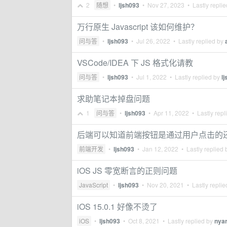
2
随想
•
ljsh093
•
Nov 27, 2023
• Lastly repli
万行原生 Javascript 该如何维护？
问与答
•
ljsh093
•
Jul 26, 2022
• Lastly replied by
VSCode/IDEA 下 JS 格式化请教
问与答
•
ljsh093
•
Jul 1, 2022
• Lastly replied by
l
求助笔记本掉盘问题
1
问与答
•
ljsh093
•
Apr 11, 2022
• Lastly repl
后端可以知道前端按钮是通过用户点击的还是通
前端开发
•
ljsh093
•
Jan 12, 2022
• Lastly replied
iOS JS 零宽断言的正则问题
JavaScript
•
ljsh093
•
Nov 20, 2021
• Lastly repli
iOS 15.0.1 好像不烫了
iOS
•
ljsh093
•
Oct 8, 2021
• Lastly replied by
nya