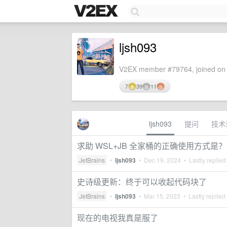
ljsh093
V2EX member #79764, joined on 
7
39
11
ljsh093
提问
技术
求助 WSL+JB 全家桶的正确使用方式是？
JetBrains
•
ljsh093
•
Dec 19, 2024
• Lastly replied
史诗级更新：终于可以收起代码块了
JetBrains
•
ljsh093
•
Mar 15, 2023
• Lastly replied
现在的电视我真是服了