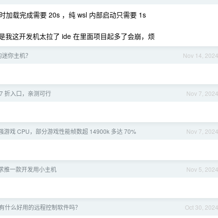
完成需要 20s ，纯 wsl 内部启动只需要 1s
但是我这开发机太拉了 ide 在里面项目起多了会崩，烦
的迷你主机？
Nov 14, 202
7 折入口，亲测可行
Nov 7, 202
最强游戏 CPU，部分游戏性能帧数超 14900k 多达 70%
Nov 7, 202
码农求推一款开发用小主机
Nov 5, 202
s 端有什么好用的远程控制软件吗？
Oct 30, 202