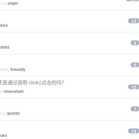
ed by
shipin
13
akira
3
jsh093
5
ied by
Xusually
过调用 click()点击的吗？
12
 by
mineralsalt
7
ed by
ljsh093
12
ruko