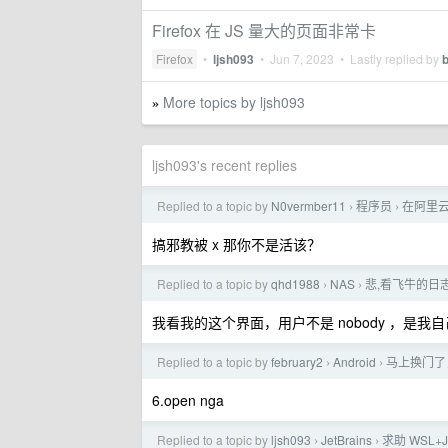
Firefox 在 JS 量大的页面非常卡
Firefox
•
ljsh093
•
Jun 7, 2023
• Lastly replied by
b
More topics by ljsh093
»
ljsh093's recent replies
Replied to a topic by
N0vermber11
程序员
在阿里云
›
›
搞邪教被 x 那你不是活该？
Replied to a topic by
qhd1988
NAS
悲,看飞牛的日
›
›
我看我的这个界面，用户不是 nobody ，是我
Replied to a topic by
february2
Android
马上换门了，
›
›
6.open nga
Replied to a topic by
ljsh093
JetBrains
求助 WSL
›
›