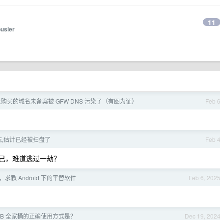
11
usier
购买的域名未备案被 GFW DNS 污染了（有图为证）
Feb 
志,估计已经被扫盘了
Feb 
自己，难道逃过一劫？
求教 Android 下的平替软件
Feb 6, 202
+JB 全家桶的正确使用方式是？
Dec 19, 202