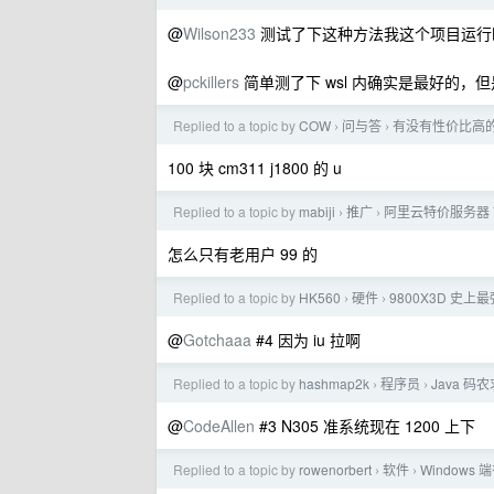
@
Wilson233
测试了下这种方法我这个项目运行时加载
@
pckillers
简单测了下 wsl 内确实是最好的，
Replied to a topic by
COW
问与答
有没有性价比高
›
›
100 块 cm311 j1800 的 u
Replied to a topic by
mabiji
推广
阿里云特价服务器 
›
›
怎么只有老用户 99 的
Replied to a topic by
HK560
硬件
9800X3D 史上
›
›
@
Gotchaaa
#4 因为 iu 拉啊
Replied to a topic by
hashmap2k
程序员
Java 
›
›
@
CodeAllen
#3 N305 准系统现在 1200 上下
Replied to a topic by
rowenorbert
软件
Window
›
›