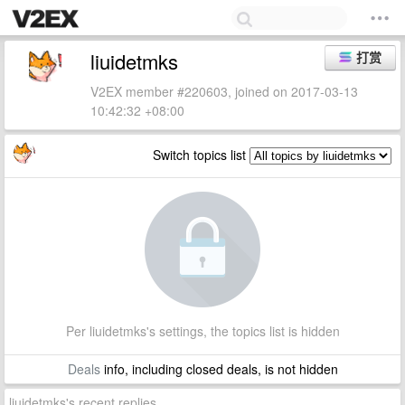
liuidetmks
打赏
V2EX member #220603, joined on 2017-03-13
10:42:32 +08:00
Switch topics list
Per liuidetmks's settings, the topics list is hidden
Deals
info, including closed deals, is not hidden
liuidetmks's recent replies