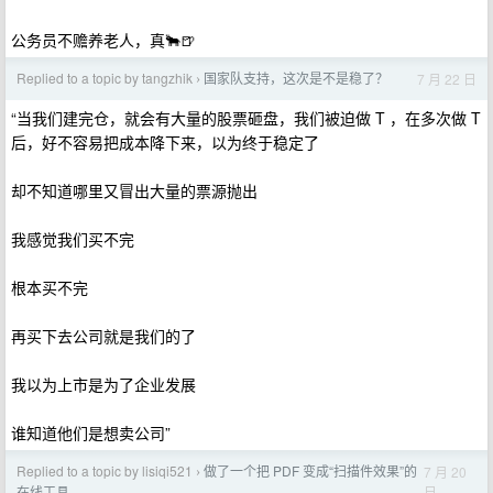
公务员不赡养老人，真🐂🍺
Replied to a topic by tangzhik
国家队支持，这次是不是稳了？
7 月 22 日
›
“当我们建完仓，就会有大量的股票砸盘，我们被迫做 T ，在多次做 T
后，好不容易把成本降下来，以为终于稳定了
却不知道哪里又冒出大量的票源抛出
我感觉我们买不完
根本买不完
再买下去公司就是我们的了
我以为上市是为了企业发展
谁知道他们是想卖公司”
Replied to a topic by lisiqi521
做了一个把 PDF 变成“扫描件效果”的
7 月 20
›
日
在线工具