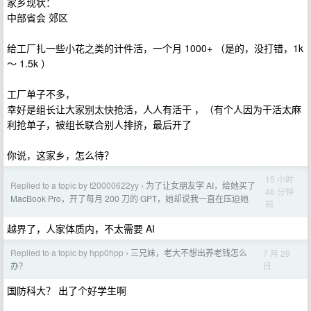
家乡现状：
中部省会 郊区
给工厂扎一些小花之类的计件活，一个月 1000+ （是的，没打错，1k
～ 1.5k ）
工厂单子不多，
幸好是组长让大家别太快抢活，人人有活干 ，（有个人因为干活太麻
利抢单子，被组长联合别人排挤，最后开了
你说，这家乡，怎么待？
15 小时
Replied to a topic by t20000622yy
为了让女朋友学 AI，给她买了
›
48 分钟
MacBook Pro，开了每月 200 刀的 GPT，她却说我一直在压迫她
前
越界了，人家体质内，不太需要 AI
Replied to a topic by hpp0hpp
三兄妹，老大不想出养老钱怎么
7 月 29
›
日
办？
国防科大？ 出了个好学生啊