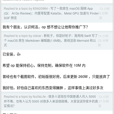
Replied to a topic by 83f420984
写了一款原生 macOS 围棋 App
13 小时
›
9 分钟
(Qi： AI Go Review)：内置零配置 KataGo、Metal GPU 加速与 Finder
前
SGF 预览
我有个朋友，认识柯洁，op 想不想让让他帮你推广下？
Replied to a topic by oldcai
新轮子，但是好轮子：我用纯 Swift 写了
13 小时
›
23 分钟
个 macOS 原生 Markdown 编辑器(1.6MB)，离线渲染 Mermaid 和公
前
式
已安装，👍
希望 op 能保持初心，保持克制，确保软件在 10M 内
曾经也有个截图软件，初始版很好用，后来更新 260M ，只能放弃了
我好怕，好怕自己喜欢的东西变得臃肿 ，这样事情上演过好多次
Replied to a topic by NullIsLife
很多人说现在中国普通人月入 5000
13 小时
›
37 分钟
并不难，也有人认为 5000 对很多人来说很困难。大家说说你家乡的真
前
实情况？