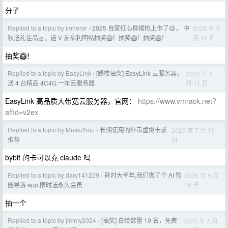
分子
Replied to a topic by imherer
2025 自家红心猕猴桃上市了😋， 中
2025 年 9
›
月 15 日
秋送礼佳品🧺，送 V 友福利回帖抽奖🥝！抽奖🥝！抽奖🥝！
抽奖🥝！
Replied to a topic by EasyLink
[踢楼抽奖] EasyLink 云服务器，
2025 年 8
›
月 11 日
送 4 台精品 4C4G 一年云服务器
EasyLink 高品质大带宽云服务器，官网：
https://www.vmrack.net?
affid=v2ex
Replied to a topic by MuskZhou
长期使用的外币虚拟卡求
2025 年 7 月 19
›
日
推荐
bybit 的卡可以充 claude 吗
Replied to a topic by dary141229
耗时大半年,我们做了个 AI 智
2025 年 5 月
›
16 日
能导游 app,限时送永久会员
抽一个
Replied to a topic by jimmy2024
[抽奖] 白给数量 10 名，免费
2025 年 4 月
›