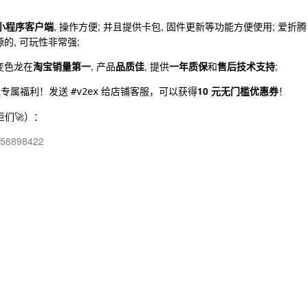
小程序客户端
, 操作方便; 并且提供卡包, 固件更新等功能方便使用; 爱折腾
的, 可玩性非常强;
变色龙在
淘宝销量第一
, 产品
品质佳
, 提供
一年质保
和
售后技术支持
;
友送上专属福利！发送
给店铺客服，可以获得
10 元无门槛优惠券
！
#v2ex
们🚀）：
4558898422