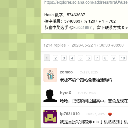
https://explorer.solana.com/address/9r
Hash 数字：57463637
抽中楼层：57463637 % 1207 + 1 = 782
恭喜中奖选手 @
kuicc1987
，留下联系方式 0 
1214 replies
•
2026-05-22 17:36:30 +08:00
1
2
3
4
5
6
7
8
9
10
zomco
Oct 27, 2025
老板不搞个跟帖免费抽活动吗
byteX
Oct 27, 2025
哈哈，记忆瞬间拉回高中，变色龙现在
lp7631010
1
Oct 27, 2025
我是直接写到超薄 nfc 手机贴贴到手