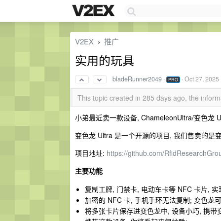
V2EX
推广
›
实用的玩具
bladeRunner2049
·
·
Oct 27, 2025
PRO
This topic created in 285 days ago, the info
小弟最近卖一款设备, ChameleonUltra/变色龙
变色龙 Ultra 是一个开源的项目, 我们售卖的是变色
项目地址:
https://github.com/RfidResearchGro
主要功能
复制工牌, 门禁卡, 电动车卡等 NFC 卡片,
加密的 NFC 卡, 手机手环无法复制; 变色
将多张卡片保存进变色龙中, 设备小巧, 携带变