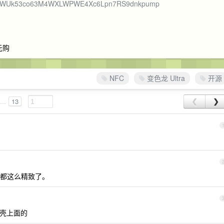
aUVuzeWUk53co63M4WXLWPWE4Xc6Lpn7RS9dnkpump
元购
NFC
变色龙 Ultra
开源
...
13
❮
❯
都这么精致了。
机壳上面的