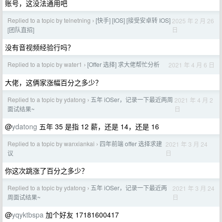
账号，这没法通用吧
Replied to a topic by telnetning
[快手] [IOS] [接受安卓转 IOS]
2025 年 2 月 26
›
日
[团队直招]
没有音视频经验行吗？
Replied to a topic by water1
[Offer 选择] 求大佬帮忙分析
2021 年 4 月 6 日
›
大佬，这俩家涨幅百分之多少？
Replied to a topic by ydatong
五年 iOSer，记录一下最近两周
2021 年 4 月 2
›
日
面试结果~
@
ydatong
五年 35 是指 12 薪，还是 14，还是 16
Replied to a topic by wanxiankai
四年前端 offer 选择求建
2021 年 3 月 24
›
日
议
你这次跳涨了百分之多少？
Replied to a topic by ydatong
五年 iOSer，记录一下最近两
2021 年 3 月 24
›
日
周面试结果~
@
yqyktbspa
加个好友 17181600417