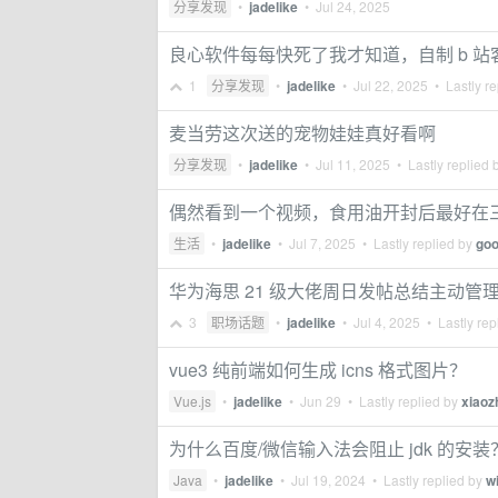
分享发现
•
jadelike
•
Jul 24, 2025
良心软件每每快死了我才知道，自制 b 
1
分享发现
•
jadelike
•
Jul 22, 2025
• Lastly re
麦当劳这次送的宠物娃娃真好看啊
分享发现
•
jadelike
•
Jul 11, 2025
• Lastly replied 
偶然看到一个视频，食用油开封后最好在
生活
•
jadelike
•
Jul 7, 2025
• Lastly replied by
go
华为海思 21 级大佬周日发帖总结主动管理
3
职场话题
•
jadelike
•
Jul 4, 2025
• Lastly rep
vue3 纯前端如何生成 icns 格式图片？
Vue.js
•
jadelike
•
Jun 29
• Lastly replied by
xiaoz
为什么百度/微信输入法会阻止 jdk 的安装
Java
•
jadelike
•
Jul 19, 2024
• Lastly replied by
w