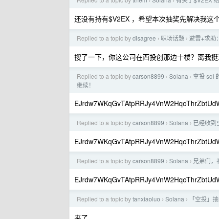
›
›
还没有持有$V2EX ，希望本次抽奖先解决我这
Replied to a topic by
disagree
职场话题
避雷+求助
›
›
搜了一下，你这公司在西投创那边十楼？离我挺
Replied to a topic by
carson8899
Solana
空投 so
›
›
继续！
EJrdw7WKqGvTAtpRRJy4VnW2HqoThrZbtUd
Replied to a topic by
carson8899
Solana
已经收到
›
›
EJrdw7WKqGvTAtpRRJy4VnW2HqoThrZbtUd
Replied to a topic by
carson8899
Solana
兄弟们，
›
›
EJrdw7WKqGvTAtpRRJy4VnW2HqoThrZbtUd
Replied to a topic by
tanxiaoluo
Solana
「空投」抽 
›
›
来了