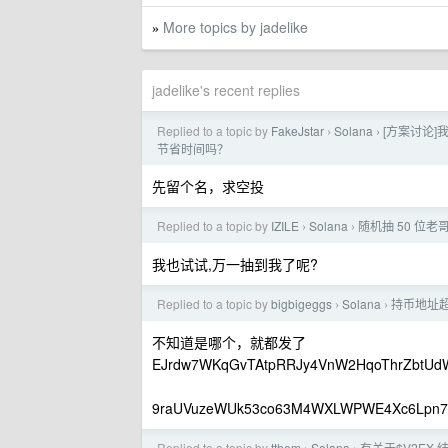
More topics by jadelike
»
jadelike's recent replies
Replied to a topic by
FakeJstar
Solana
[方案讨论]
›
›
节省时间吗？
先留个名，求空投
Replied to a topic by
IZILE
Solana
随机抽 50 位老哥
›
›
我也试试,万一抽到我了呢?
Replied to a topic by
bigbigeggs
Solana
持币地址超过
›
›
不知道是哪个，就都发了
EJrdw7WKqGvTAtpRRJy4VnW2HqoThrZbtUd
9raUVuzeWUk53co63M4WXLWPWE4Xc6Lpn7
Replied to a topic by
tthem
Solana
有关于$V2EX