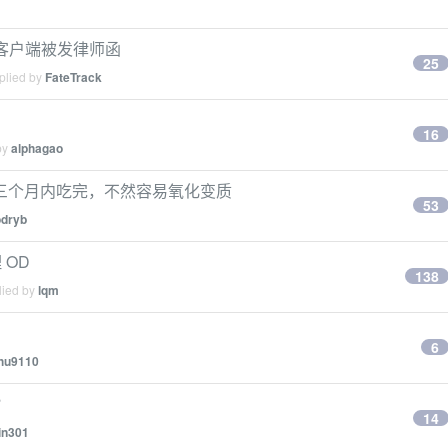
站客户端被发律师函
25
plied by
FateTrack
16
by
alphagao
三个月内吃完，不然容易氧化变质
53
odryb
 OD
138
lied by
lqm
6
hu9110
？
14
in301