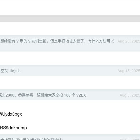
我想给没有 V 币的 V 友们空投，但是手打地址太慢了，有什么方法可以
Aug 20, 202
空投 1k$mb
Aug 15, 202
 2000，恭喜恭喜，随机给大家空投 100 个 V2EX
Aug 5, 202
WUydx3bgx
RS9dnkpump
 结合社区功能应用的畅想的讨论(附抽奖)
Aug 5, 202