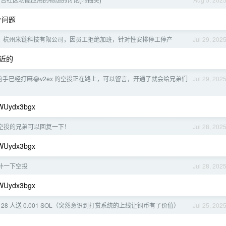
个问题
：杭州米链科技有限公司，因员工拒绝加班，针对性安排停工停产
Jul 29, 202
近的
l 的手已经打麻😂v2ex 的空投正在路上，可以留言，开通了就会给兄弟们
Jul 29, 202
WUydx3bgx
空投的兄弟可以回复一下！
Jul 28, 202
WUydx3bgx
补一下空投
Jul 28, 202
WUydx3bgx
28 人送 0.001 SOL（突然意识到打赏系统的上线让铜币有了价值）
Jul 25, 202