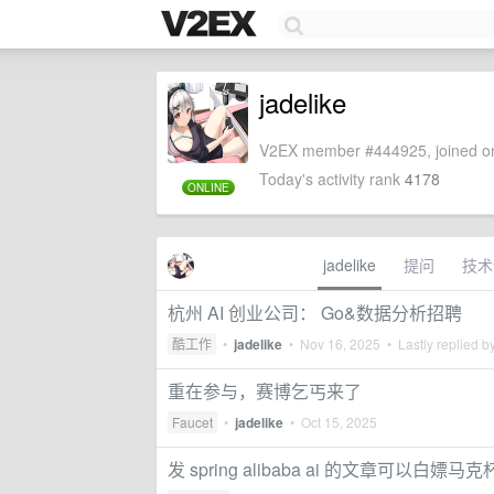
jadelike
V2EX member #444925, joined on
Today's activity rank
4178
ONLINE
jadelike
提问
技术
杭州 AI 创业公司： Go&数据分析招聘
酷工作
•
jadelike
•
Nov 16, 2025
• Lastly replied b
重在参与，赛博乞丐来了
Faucet
•
jadelike
•
Oct 15, 2025
发 spring alibaba ai 的文章可以白嫖马