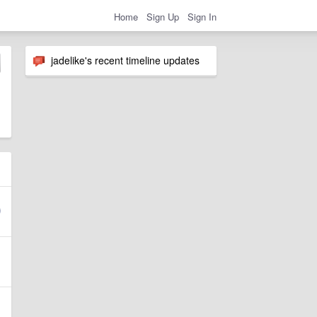
Home
Sign Up
Sign In
jadelike's recent timeline updates