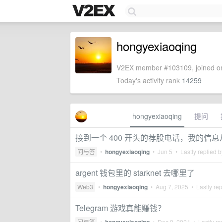
hongyexiaoqing
V2EX member #103109, joined on
Today's activity rank
14259
hongyexiaoqing
提问
接到一个 400 开头的荐股电话，我的信
问与答
•
hongyexiaoqing
•
Jun 5
• Lastly replied 
argent 钱包里的 starknet 去哪里了
Web3
•
hongyexiaoqing
•
Aug 7, 2025
• Lastly re
Telegram 游戏真能赚钱？
问与答
•
•
Dec 9, 2024
• Lastly re