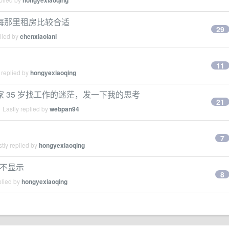
hongyexiaoqing
海那里租房比较合适
29
lied by
chenxiaolani
11
 replied by
hongyexiaoqing
家 35 岁找工作的迷茫，发一下我的思考
21
 Lastly replied by
webpan94
7
tly replied by
hongyexiaoqing
开不显示
8
plied by
hongyexiaoqing