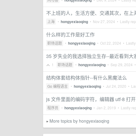
hongyexiaoqing
不上班的人，生活方便、交通其次，在上
上海
•
hongyexiaoqing
•
Nov 27, 2024
• Lastly rep
什么样的工作是好工作
职场话题
•
hongyexiaoqing
•
Oct 22, 2024
• Lastly
35 岁失业的我选择独立生存--最近看到大
1
职场话题
•
hongyexiaoqing
•
Sep 29, 2024
•
结构体套结构体指针--有什么黑魔法么
Go 编程语言
•
hongyexiaoqing
•
Jul 24, 2020
• Las
js 文件里面的编码字符，编辑器 utf-8 打
程序员
•
hongyexiaoqing
•
Jan 2, 2019
• Lastly re
More topics by hongyexiaoqing
»