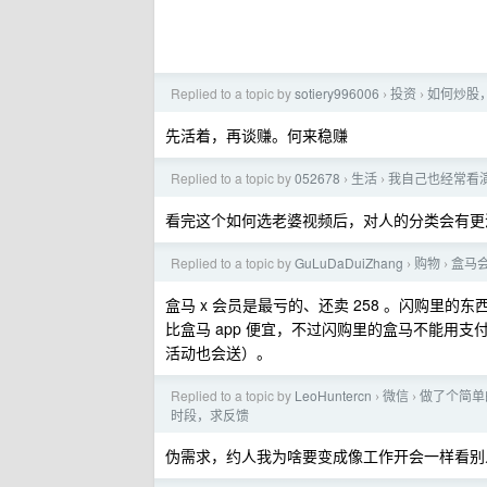
Replied to a topic by
sotiery996006
投资
如何炒股
›
›
先活着，再谈赚。何来稳赚
Replied to a topic by
052678
生活
我自己也经常看演
›
›
看完这个如何选老婆视频后，对人的分类会有
Replied to a topic by
GuLuDaDuiZhang
购物
盒马
›
›
盒马 x 会员是最亏的、还卖 258 。闪购里的东
比盒马 app 便宜，不过闪购里的盒马不能用
活动也会送）。
Replied to a topic by
LeoHuntercn
微信
做了个简单
›
›
时段，求反馈
伪需求，约人我为啥要变成像工作开会一样看别人的 