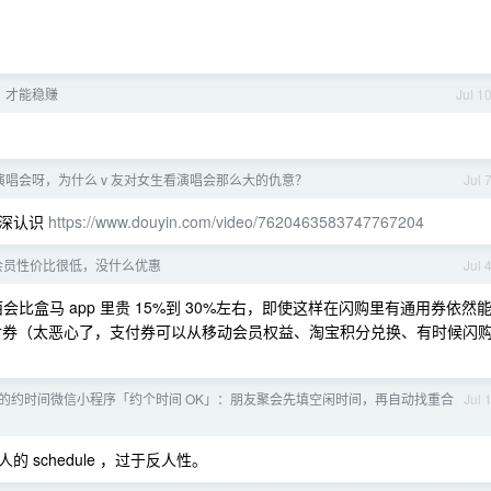
，才能稳赚
Jul 1
唱会呀，为什么 v 友对女生看演唱会那么大的仇意？
Jul 
更深认识
https://www.douyin.com/video/7620463583747767204
会员性价比很低，没什么优惠
Jul 
西会比盒马 app 里贵 15%到 30%左右，即使这样在闪购里有通用券依然
支付券（太恶心了，支付券可以从移动会员权益、淘宝积分兑换、有时候闪
的约时间微信小程序「约个时间 OK」：朋友聚会先填空闲时间，再自动找重合
Jul 
schedule ，过于反人性。