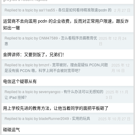
Replied to a topic by aa11ss55
各位是如何看待精准限速/pcdn 的
2 月 27 日
›
运营商不去向滥用 pcdn 的企业收费，反而对正常用户限速，跟反诈
如出一辙
Replied to a topic by CNM47589
怎么看程序员薅教育优
2025 年 12 月 24
›
日
惠
金牌讲师：又要到饭了，兄弟们！
Replied to a topic by brnznf
宽带被封，理由是疑似 PCDN,问题
2025 年 12
›
月 16 日
是没有搞 PCDN 嗷，科学上网不会被封宽带吧？
电信这个疑罪从有
Replied to a topic by sevenyangcc
有什么办法可以无感知的
2025 年 11 月
›
3 日
让 iPad 挂掉？
用上学校先进的教育方法，让他当着同学的面把平板砸了
Replied to a topic by bladeRunner2049
实用的玩具
2025 年 10 月 27 日
›
碰碰运气