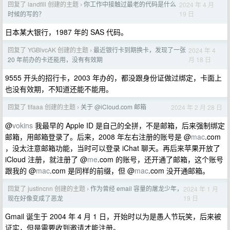
回复了 landfill 创建的主题
你工作中接触过最老的代码是什么
2024 年 4 月
›
19 日
时候的写的？
日本某大银行，1987 年的 SAS 代码。
回复了 YGBlvcAK 创建的主题
最近银行卡到期换卡，发现了一张
2024 年 4
›
月 18 日
20 年前办的卡还能用，没有有效期
9555 开头的招行卡，2003 年办的，都没跟身份证做过绑定，卡面上
也没有效期，不知道还能不能用。
回复了 tifaaa 创建的主题
关于 @iCloud.com 邮箱
2024 年 2 月 28 日
›
@
vokins
我最早的 Apple ID 是自己的全拼，不是邮箱，后来强制绑定
邮箱，用邮箱登录了。后来，2008 年左右注册的账号是 @
mac
.com
，没太注意邮箱功能，当时可以登录 iChat 聊天。再后来苹果开放了
iCloud 注册，就注册了 @
me
.com 的账号，还开通了邮箱，这个账号
跟我的 @
mac
.com 是同样的前缀，但 @
mac
.com 没开通邮箱。
回复了 justincnn 创建的主题
作为曾经 email 容量的屠龙少年，
2024 年 1 月
›
19 日
现在好像变成了恶龙
Gmail 诞生于 2004 年 4 月 1 日，开始时以为是愚人节玩笑，后来被
证实，但是需要收到邀请才能注册。