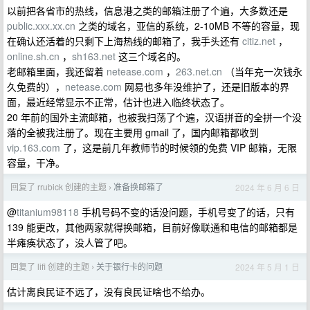
以前把各省市的热线，信息港之类的邮箱注册了个遍，大多数还是
public.xxx.xx.cn
之类的域名，亚信的系统，2-10MB 不等的容量，现
在确认还活着的只剩下上海热线的邮箱了，我手头还有
citiz.net
，
online.sh.cn
，
sh163.net
这三个域名的。
老邮箱里面，我还留着
netease.com
，
263.net.cn
（当年充一次钱永
久免费的），
netease.com
网易也多年没维护了，还是旧版本的界
面，最近经常显示不正常，估计也进入临终状态了。
20 年前的国外主流邮箱，也被我扫荡了个遍，汉语拼音的全拼一个没
落的全被我注册了。现在主要用 gmail 了，国内邮箱都收到
vip.163.com
了，这是前几年教师节的时候领的免费 VIP 邮箱，无限
容量，干净。
回复了 rrubick 创建的主题
准备换邮箱了
2024 年 6 月 6 日
›
@
titanium98118
手机号码不变的话没问题，手机号变了的话，只有
139 能更改，其他两家就得换邮箱，目前好像联通和电信的邮箱都是
半瘫痪状态了，没人管了吧。
回复了 lifi 创建的主题
关于银行卡的问题
2024 年 5 月 1 日
›
估计离良民证不远了，没有良民证啥也不给办。