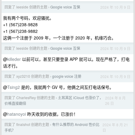
回复了 leeside 创建的主题
Google voice 互保
2024 年 10 月 9 日
›
我有两个号码，欢迎骚扰。
+1 (567)238-9828
+1 (567)238-9882
这俩一个注册于 2009 年，一个注册于 2020 年，机缘巧合。
回复了 leeside 创建的主题
Google voice 互保
2024 年 10 月 9 日
›
@
killeder
以前可以，甚至只要登录 APP 就可以。现在严格了，打电
话才行。
回复了 xyz3210 创建的主题
google voice 注册
2024 年 10 月 9 日
›
@
Tsing2
是的，我就两个 GV 号，他俩之间互打电话保号。
回复了 CharlesRey 创建的主题
土耳其区 iCloud 也涨价了，
2024 年 8 月
›
26 日
价格直接翻倍
@
hatanoyoi
昨天收到的收据，已涨价！
回复了 finalshot 创建的主题
有什么推荐的 Android 性价比
2024 年 8 月 21
›
日
手机？