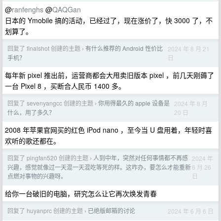
@
ranfenghs
@
QAQGan
日本的 Ymobile 搞的活动，已经过了，现在涨价了，快 3000 了，不
划算了。
回复了 finalshot 创建的主题
有什么推荐的 Android 性价比
2024 年 8 月 21
›
日
手机？
每年新 pixel 推出前，运营商都会大甩卖旧版本 pixel ，前几天刚薅了
一台 Pixel 8 ，买断合人民币 1400 多。
回复了 sevenyangcc 创建的主题
你用得最久的 apple 设备是
2024 年 8 月
›
20 日
什么，用了多久？
2008 年苹果官网买的红色 iPod nano ，至今当 U 盘用着，年轻时喜
欢听的歌还都在。
回复了 pingfan520 创建的主题
人到中年，突然对任何事情都不再感
2024 年
›
6 月 26
兴趣，感觉就像过一天混一天混吃等死的样。这咋办，要怎么才能重新
日
点燃对事物的兴趣呀。
给你一台破旧的电脑，研究怎么让它再次焕发青春
回复了 huyanprc 创建的主题
已绝版邮箱的讨论
2024 年 6 月 6 日
›