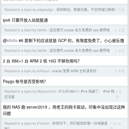
Replied to a topic by edgeedge
深圳移动，新版光猫，不支持端口映射
2 天前
›
ipv6 只要开放入站就能通
Replied to a topic by idblife
适合替代 oracle 永久免费的 vps 推荐啥
4 天前
›
@
idblife
#6 那剩下的应该就是 GCP 的，有限度免费了，小心被反撸
Replied to a topic by idblife
适合替代 oracle 永久免费的 vps 推荐啥
4 天前
›
2 台 X86+1 台 ARM 2 核 16G 不够你用吗？
Replied to a topic by kiritoyui
oracle 免费 ARM 主机请及时
4 天前
›
Paygo 帐号是否受影响？
Replied to a topic by WayneCmd
什么叫 Win11 IPv4 栈崩了， IPv6 栈
8 天
›
前
还活着
我的 NAS 跑 server2019 ，用老王的网卡驱动，印象中没出现过这种
问题
Replied to a topic by EVJohn
好奇问下，你们碰到的第一台电脑是
7 月 29
›
日
啥？