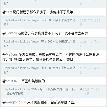
日
呢？
@
b1iy
厦门新建了那么多房子，房价撑不了几年
Replied to a topic by fanym
有了 500w 接下来该怎么做
2025 年 7 月 29
›
日
呢？
@
lucifer9
没房贷，有房贷就赞不下来了，也不会拿去买房
Replied to a topic by fanym
有了 500w 接下来该怎么做
2025 年 7 月 29
›
日
呢？
@
Ma4cus
没怎么兑换，兑换确实有风险，不过国内没什么投资渠
道，银行利率太低了，感觉最后还是换成 u 理财
Replied to a topic by fanym
有了 500w 接下来该怎么做
2025 年 7 月 29
›
日
呢？
@
cc199409
币圈和美股赚的
Replied to a topic by CNN
吃上千的烧烤眼都不眨一下，一条
2023 年 10 月
›
24 日
内裤却舍不得买
@
wangtong868
入了美股和币，目前还是赚了些。