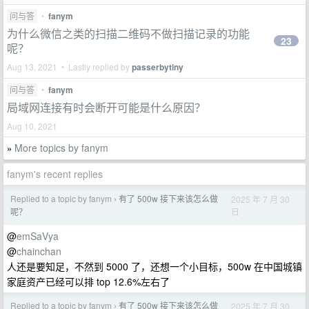
问与答
•
fanym
为什么微信之类的扫描二维码不做扫描记录的功能
23
呢？
Aug 13, 2021 • Lastly replied by
passerbytiny
问与答
•
fanym
局域网连接有时会断开可能是什么原因？
Aug 10, 2021
More topics by fanym
»
fanym's recent replies
Replied to a topic by fanym
有了 500w 接下来该怎么做
2025 年 7 月 30
›
日
呢？
@
emSaVya
@
chainchan
人还是要知足，不然到 5000 了，还想一个小目标，500w 在中国城镇
家庭资产已经可以排 top 12.6%左右了
Replied to a topic by fanym
有了 500w 接下来该怎么做
2025 年 7 月 30
›