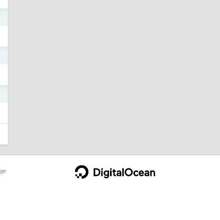
4
4
4
ge