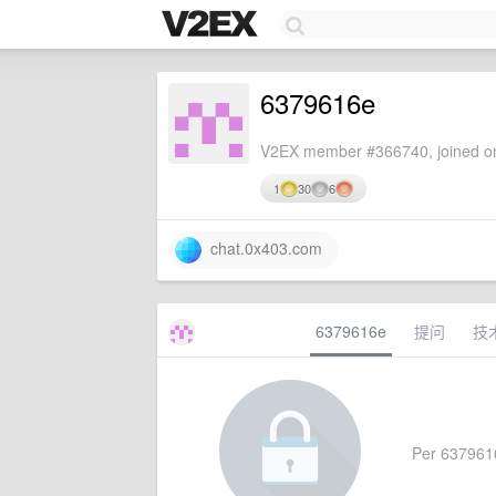
6379616e
V2EX member #366740, joined on
1
30
6
chat.0x403.com
6379616e
提问
技
Per 6379616e