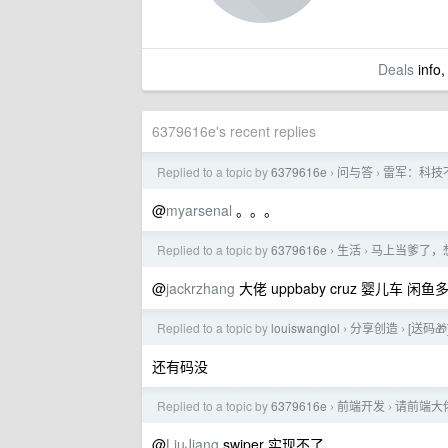
Deals
info,
6379616e's recent replies
Replied to a topic by
6379616e
问与答
雷军：科技
›
›
@
myarsenal
。。。
Replied to a topic by
6379616e
生活
马上当爹了，
›
›
@
jackrzhang
大佬 uppbaby cruz 婴儿车 闲
Replied to a topic by
louiswanglol
分享创造
[送码🎁
›
›
还有码没
Replied to a topic by
6379616e
前端开发
请前端大
›
›
@
LiuJiang
swiper 实现不了