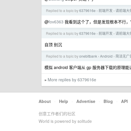
Replied to a topic by
6379616e
前端开发
请前端大
›
›
@
fov6363
我看到这个了，但是发现根本不行，
Replied to a topic by
6379616e
前端开发
请前端大
›
›
自顶 别沉
Replied to a topic by
onebitbank
Android
简洁无广告的
›
›
模拟 android 客户端从 gp 服务器下载的原理
More replies by 6379616e
»
About
·
Help
·
Advertise
·
Blog
·
API
创意工作者们的社区
World is powered by solitude