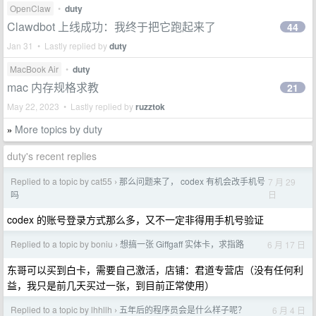
OpenClaw
•
duty
Clawdbot 上线成功：我终于把它跑起来了
44
Jan 31 • Lastly replied by
duty
MacBook Air
•
duty
mac 内存规格求教
21
May 22, 2023 • Lastly replied by
ruzztok
More topics by duty
»
duty's recent replies
Replied to a topic by cat55
那么问题来了， codex 有机会改手机号
7 月 29
›
日
吗
codex 的账号登录方式那么多，又不一定非得用手机号验证
Replied to a topic by boniu
想搞一张 Giffgaff 实体卡，求指路
6 月 17 日
›
东哥可以买到白卡，需要自己激活，店铺：君道专营店（没有任何利
益，我只是前几天买过一张，到目前正常使用）
Replied to a topic by lhhllh
五年后的程序员会是什么样子呢？
6 月 4 日
›