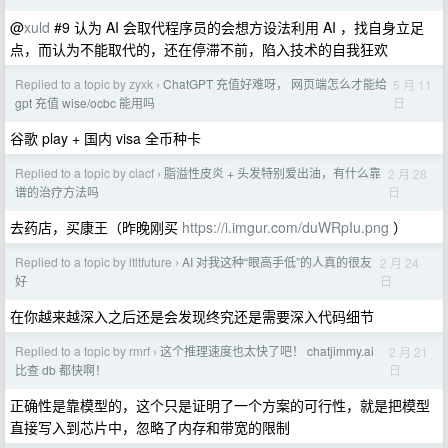
@
xuld
#9 认为 AI 会取代程序员的会想方设法利用 AI ，找自身立足
点，而认为不能取代的，还在停滞不前，陷入技术的自我狂欢
Replied to a topic by zyxk
ChatGPT 充值好难呀， 网页端怎么才能给
5 月 11
›
日
gpt 充值 wise/ocbc 能用吗
谷歌 play + 国内 visa 全币种卡
Replied to a topic by clacf
脂溢性皮炎 + 头发特别爱出油，有什么靠
2 月 28
›
日
谱的治疗方法吗
去药店，买康王（昨晚刚买
https://i.imgur.com/duWRpIu.png
）
Replied to a topic by ltltfuture
AI 对我这种“眼高手低”的人真的很友
2 月 24
›
日
好
在你越来越深入之后还是会发现终究还是需要深入代码细节
Replied to a topic by rmrf
这个推理速度也太快了吧！ chatjimmy.ai
2 月 21
›
日
比查 db 都快啊！
正确性是靠模型的，这个只是证明了一个方案的可行性，就是把模型
直接写入到芯片中，忽略了内存和带宽的限制