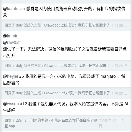
@
luanfujian
感觉是因为使用浏览器自动化打开的，有相应的指纹信
息
回复了 duty 创建的主题
Clawdbot 上线成功：我终于把它跑起来了
1 月 29 日
›
@
lmmir
@
raw0xff
测试了一下，无法解决，微信的反爬触发了之后就告诉我需要自己点
击打开
回复了 duty 创建的主题
Clawdbot 上线成功：我终于把它跑起来了
1 月 29 日
›
@
heyjei
#5 我用的是我一台小米的电脑，我重装成了 manjaro ，然
后部署的
回复了 duty 创建的主题
Clawdbot 上线成功：我终于把它跑起来了
1 月 29 日
›
@
wsseo
#12 我这个是机器人代发，我本人给它提供内容，不算是 AI
生成吧
回复了 ZiGmant 创建的主题
不能用巨魔的你们都自签了哪
2025 年 12 月 31
›
日
些 app