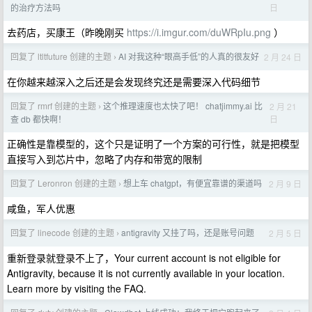
日
的治疗方法吗
去药店，买康王（昨晚刚买
https://i.imgur.com/duWRpIu.png
）
回复了 ltltfuture 创建的主题
AI 对我这种“眼高手低”的人真的很友好
2 月 24 日
›
在你越来越深入之后还是会发现终究还是需要深入代码细节
回复了 rmrf 创建的主题
这个推理速度也太快了吧！ chatjimmy.ai 比
2 月 21
›
日
查 db 都快啊！
正确性是靠模型的，这个只是证明了一个方案的可行性，就是把模型
直接写入到芯片中，忽略了内存和带宽的限制
回复了 Leronron 创建的主题
想上车 chatgpt，有便宜靠谱的渠道吗
2 月 9 日
›
咸鱼，军人优惠
回复了 linecode 创建的主题
antigravity 又挂了吗，还是账号问题
2 月 5 日
›
重新登录就登录不上了，Your current account is not eligible for
Antigravity, because it is not currently available in your location.
Learn more by visiting the FAQ.