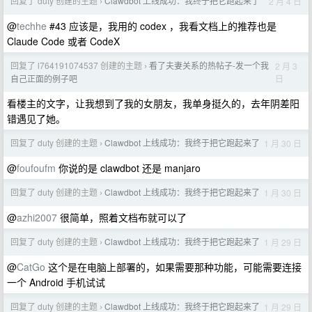
回复了 duty 创建的主题
Clawdbot 上线成功：我终于把它跑起来了
2 月 4 日
›
@
techhe
#43 应该是，我用的 codex ，我看文档上的推荐也是
Claude Code 或者 CodeX
回复了 l764191074537 创建的主题
看了夫妻关系的热帖子-发一个我
2 月 3
›
日
自己正面的例子吧
看楼主的文字，让我想到了我的女朋友，我单身挺久的，去年阴差阳
错遇见了她。
回复了 duty 创建的主题
Clawdbot 上线成功：我终于把它跑起来了
1 月 30 日
›
@
foufoufm
你说的是 clawdbot 还是 manjaro
回复了 duty 创建的主题
Clawdbot 上线成功：我终于把它跑起来了
1 月 30 日
›
@
azhi2007
很简单，照着文档布就可以了
回复了 duty 创建的主题
Clawdbot 上线成功：我终于把它跑起来了
1 月 29 日
›
@
CatGo
这个是在电脑上部署的，如果需要那种功能，可能需要连接
一个 Android 手机试试
回复了 duty 创建的主题
Clawdbot 上线成功：我终于把它跑起来了
1 月 29 日
›