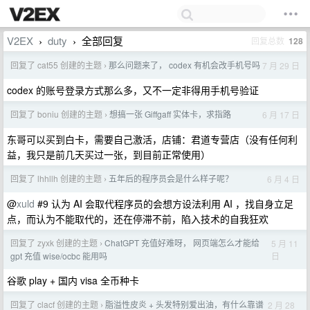
V2EX
duty
全部回复
回复总数
128
›
›
回复了 cat55 创建的主题
那么问题来了， codex 有机会改手机号吗
7 月 29 日
›
codex 的账号登录方式那么多，又不一定非得用手机号验证
回复了 boniu 创建的主题
想搞一张 Giffgaff 实体卡，求指路
6 月 17 日
›
东哥可以买到白卡，需要自己激活，店铺：君道专营店（没有任何利
益，我只是前几天买过一张，到目前正常使用）
回复了 lhhllh 创建的主题
五年后的程序员会是什么样子呢？
6 月 4 日
›
@
xuld
#9 认为 AI 会取代程序员的会想方设法利用 AI ，找自身立足
点，而认为不能取代的，还在停滞不前，陷入技术的自我狂欢
回复了 zyxk 创建的主题
ChatGPT 充值好难呀， 网页端怎么才能给
5 月 11
›
日
gpt 充值 wise/ocbc 能用吗
谷歌 play + 国内 visa 全币种卡
回复了 clacf 创建的主题
脂溢性皮炎 + 头发特别爱出油，有什么靠谱
2 月 28
›