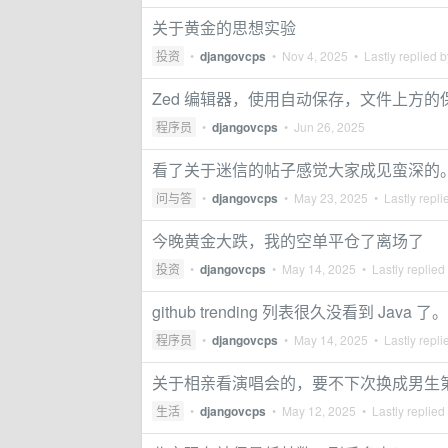
关于黄金的思想实验
投资
•
djangovcps
•
Nov 4, 2025
• Lastly replied 
Zed 编辑器，使用自动保存，文件上方的保存
程序员
•
djangovcps
•
Jun 26, 2025
看了关于迷信的帖子感觉大家成见蛮深的
问与答
•
djangovcps
•
May 23, 2025
• Lastly repli
今晚黄金大跌，我的空单平仓了离场了
投资
•
djangovcps
•
May 14, 2025
• Lastly replied
github trending 列表很久没看到 Java 了。
程序员
•
djangovcps
•
May 14, 2025
• Lastly repli
关于相亲看演唱会的，要不下次换成男生第
生活
•
djangovcps
•
May 12, 2025
• Lastly replied