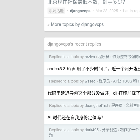
北京现在社保最低基数，到手多少？
职场话题
•
djangovcps
•
Mar 28, 2025
• Lastly rep
More topics by djangovcps
»
djangovcps's recent replies
Replied to a topic by
hrzlvn
程序员
作为控制欲强的开发
›
›
codex5.3 high 用了不少时间了，近一个月
Replied to a topic by
wsseo
程序员
AI 让 TS/JS
›
›
代码里延迟导包这个部分没做好，cli 打印加载
Replied to a topic by
duangthef1rst
程序员
文科生用 
›
›
AI 时代还在自我身份定位吗？
Replied to a topic by
dark495
分享创造
制作了一个 
›
›
题