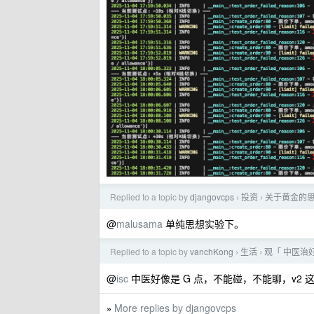
Replied to a topic by
djangovcps
投资
关于黄金的
›
›
@
malusama
单纯思想实验下。
Replied to a topic by
vanchKong
生活
观「 中医治
›
›
@
isc
中医好像是 G 点，不能碰，不能聊，v2 
More replies by djangovcps
»