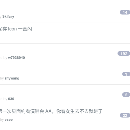
14
by
Skifary
 icon 一直闪
。
192
ed by
w7938940
1
 by
zhywang
2
ed by
030
一次见面约看演唱会 AA，你看女生去不去就是了
32
 by
esee