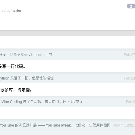
2
lied by
harlen
，我是不接受 vibe coding 的
Feb 2
开发没写一行代码。
 和 Python 又活了一把，但是性能堪忧
Feb 2
了很多库，肯定慢。
Vibe Coding 做了个网站，求大佬们点评下 UI/交互
Feb 
YouTube 的浏览器扩展 —— YouTubeTweak，以解决一些使用体验问
Nov 11, 202