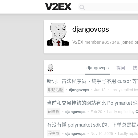
djangovcps
V2EX member #657346, joined on
djangovcps
提问
技
新词：古法程序员 ~ 纯手写不用 cursor
职场话题
•
djangovcps
•
Jun 13
• Lastly replied b
当前和交易挂钩的网站有比 Polymarket 
问与答
•
djangovcps
•
Feb 20
• Lastly replied by
C
有没有懂 polymarket sdk 的，下单总是提示 not
程序员
•
djangovcps
•
Nov 10, 2025
• Lastly repli