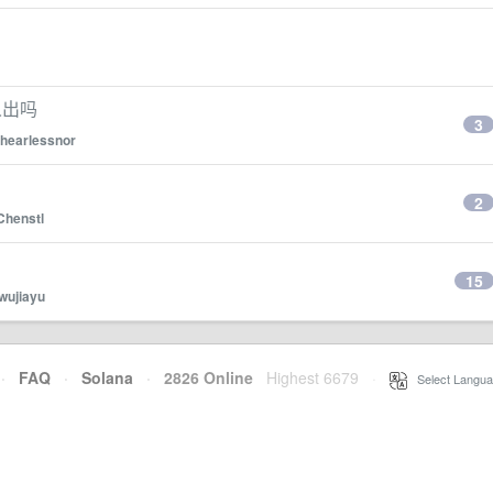
人出吗
3
hearlessnor
2
Chenstl
15
wujiayu
·
FAQ
·
Solana
·
2826 Online
Highest 6679
·
Select Langua