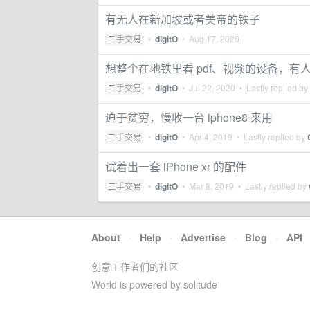
有无人在新加坡或者美帝的铁子
二手交易
•
digitO
•
Aug 17, 2020
想整个在地铁里看 pdf、视频的设备，有
二手交易
•
digitO
•
Jul 22, 2020
• Lastly replied by
迫于贫穷，慢收一台 iphone8 来用
二手交易
•
digitO
•
Apr 4, 2019
• Lastly replied by
试着出一套 iPhone xr 的配件
二手交易
•
digitO
•
Mar 8, 2019
• Lastly replied by
About
·
Help
·
Advertise
·
Blog
·
API
创意工作者们的社区
World is powered by solitude