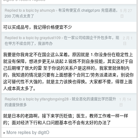
Replied to a topic by ahumcyb
有没有便宜点 chatgpt pro 充值通道，
5 月 27
›
日
200 刀有点太贵了
可以买成品号，我记得价格便宜不少
Replied to a topic by graydust109
在一家公司给国企干外包多年，现
2 月 1
›
日
在甲方不续合同了，我该咋办
我要是你我肯定不在国企这么呆着。原因就是 1.你没身份在稳定性上
就没有保障，想进步更无从谈起 2.锻炼不到自身技能，其实这对于自
己后期埋了很大的雷 至于你说的关系户是这样的，我家里就体制内
的，我知道的情况是只要有上面想塞个合同工/劳务派遣进来，别说你
这可替代性不大强的，就是主力该换也得换。大家都不傻，得罪上面
人成本高太多了。
Replied to a topic by yifangtongxing28
就业恶化的速度比学历提升
1 月 14
›
日
的速度快很多
就是日本的老路啊，接下来学历贬值；医生，教师工作难一样一样
的；面对经济下行和人口问题基本也不会有太好的办法了
More replies by digitO
»