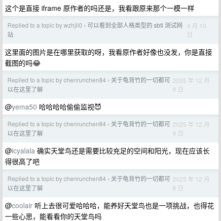
这个是直接 iframe 原作者的吗还是，我看跟原来那个一模一样
Replied to a topic by wzhjii0
可以看到全部人格类型的 sbti 测试网
4 月 10
›
日
站
这里面的图片是在哪里获取的呀，我看原作者好像也没发，你是直接
截图的吗😂
Replied to a topic by chenrunchen84
关于龟背竹的一切都可
2025 年 12 月
›
9 日
以在这里了解
@
yema50
哈哈哈哈偷偷监视😈
Replied to a topic by chenrunchen84
关于龟背竹的一切都可
2025 年 12 月
›
9 日
以在这里了解
@
icyalala
确实天堂鸟还是需要比较充足的空间和阳光，现在应该长
得很高了吧
Replied to a topic by chenrunchen84
关于龟背竹的一切都可
2025 年 12 月
›
8 日
以在这里了解
@
coolair
听上去很可爱哈哈哈，能养好天堂鸟也是一项挑战，也得花
一些心思，能看看你的天堂鸟吗