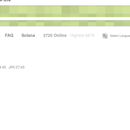
·
FAQ
·
Solana
·
2725 Online
Highest 6679
·
Select Langua
4:45
·
JFK 07:45