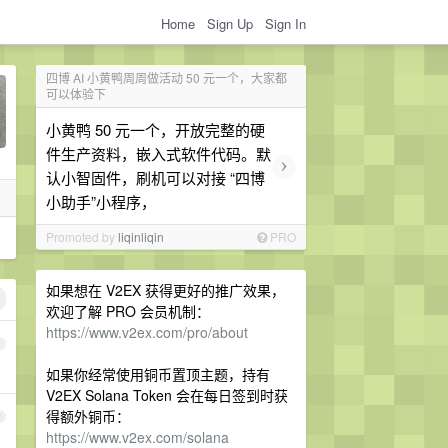
Home
Sign Up
Sign In
四博 AI 小黄鸭周周做活动 50 元一个，大家都
可以体验下
小黄鸭 50 元一个，开放完整的硬
件生产资料，嵌入式软件代码。默
›
认小智固件，刷机可以对接 “四博
小助手”小程序，
Promoted by
liqinliqin
PRO
如果想在 V2EX 获得更好的推广效果，
欢迎了解 PRO 会员机制：
https://www.v2ex.com/pro/about
1
如果你经常使用铜币置顶主题，持有
V2EX Solana Token 会在每日签到时获
得额外铜币：
2
https://www.v2ex.com/solana