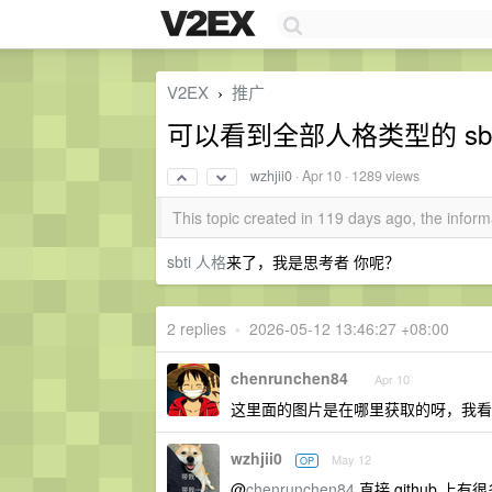
V2EX
推广
›
可以看到全部人格类型的 sbt
wzhjii0
·
Apr 10
· 1289 views
This topic created in 119 days ago, the info
sbti 人格
来了，我是思考者 你呢？
2 replies
•
2026-05-12 13:46:27 +08:00
chenrunchen84
Apr 10
这里面的图片是在哪里获取的呀，我看
wzhjii0
May 12
OP
@
chenrunchen84
直接 github 上有