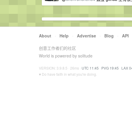
About
·
Help
·
Advertise
·
Blog
·
API
创意工作者们的社区
World is powered by solitude
VERSION: 3.9.8.5 · 26ms ·
UTC 11:45
·
PVG 19:45
·
LAX 0
♥ Do have faith in what you're doing.