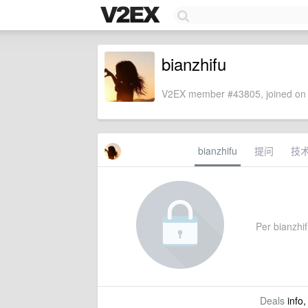
bianzhifu
V2EX member #43805, joined on 
bianzhifu
提问
技
Per bianzhifu
Deals
info,