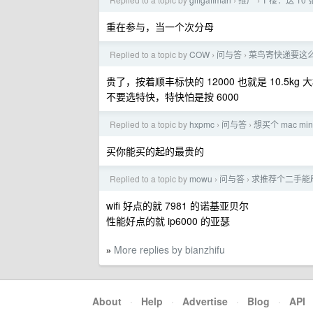
›
›
重在参与，当一个次分母
Replied to a topic by
COW
问与答
菜鸟寄快递要这
›
›
贵了，按着顺丰标快的 12000 也就是 10.5kg 
不要选特快，特快怕是按 6000
Replied to a topic by
hxpmc
问与答
想买个 mac mi
›
›
买你能买的起的最贵的
Replied to a topic by
mowu
问与答
求推荐个二手能
›
›
wifi 好点的就 7981 的诺基亚贝尔
性能好点的就 ip6000 的亚瑟
More replies by bianzhifu
»
About
·
Help
·
Advertise
·
Blog
·
API