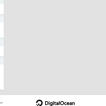
5
4
4
ge