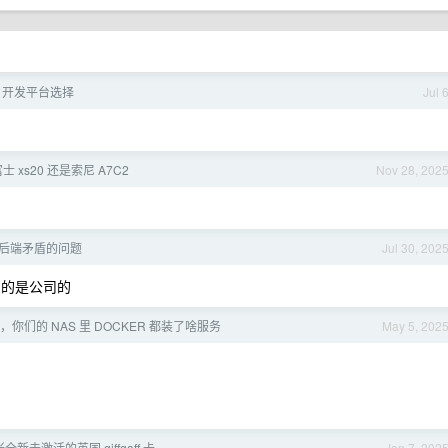
RM 开发平台选择
Jul 
 xs20 还是索尼 A7C2
Nov 28, 202
后端矛盾的问题
Jul 30, 202
用的是公司的
，你们的 NAS 里 DOCKER 都装了啥服务
May 5, 202
张全新未激活的英国 giffgaff 卡
Jan 7, 202