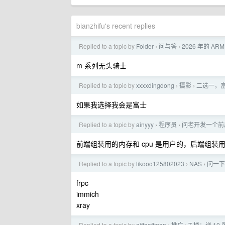
bianzhifu's recent replies
Replied to a topic by
Folder
问与答
2026 年的 A
›
›
m 系列无头骑士
Replied to a topic by
xxxxdingdong
摄影
二选一，富士
›
›
如果我选择我会是富士
Replied to a topic by
ainyyy
程序员
问老开发一个前
›
›
前端组装用的内存和 cpu 是用户的，后端组装
Replied to a topic by
likooo125802023
NAS
问一下
›
›
frpc
immich
xray
Replied to a topic by
giffgaffman
推广
T 楼：送 10 