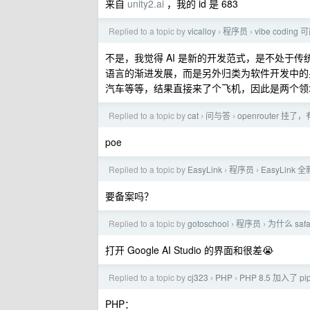
来自
unity2.ai
，我的 id 是 683
Replied to a topic by
vicalloy
程序员
vibe cod
›
›
不是，我觉得 AI 是新的开发范式，是不处于
语言的渐进发展，而是另外归类为软件开发中的另
汽车等等，结果直接来了个飞机，因此是两个领
Replied to a topic by
cat
问与答
openrouter 
›
›
poe
Replied to a topic by
EasyLink
程序员
EasyLink
›
›
要备案吗？
Replied to a topic by
gotoschool
程序员
为什么 sa
›
›
打开 Google AI Studio 的界面和很差😭
Replied to a topic by
cj323
PHP
PHP 8.5 加入了 pi
›
›
PHP：