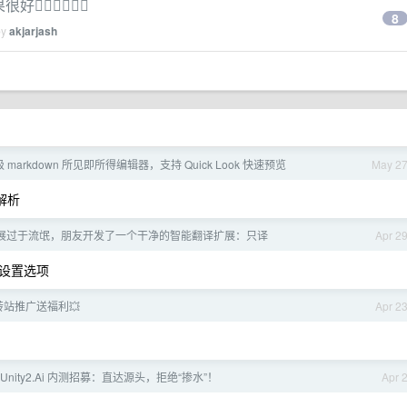
👍🏻👍🏻
8
by
akjarjash
 markdown 所见即所得编辑器，支持 Quick Look 快速预览
May 2
解析
展过于流氓，朋友开发了一个干净的智能翻译扩展：只译
Apr 2
的设置选项
 中转站推广送福利💥
Apr 2
nity2.Ai 内测招募：直达源头，拒绝“掺水”！
Apr 