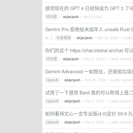
感觉现在的 GPT 4 已经快成为 GPT 3 了
问与答
•
akjarjash
•
Apr 2, 2024
Gemini Pro 拒绝给未成年人 unsafe Rust 
2
分享发现
•
akjarjash
•
Mar 25, 2024
• Lastly
你们的这个 https://chat.mistral.ai
问与答
•
akjarjash
•
Feb 27, 2024
• Lastly replied
Gemini Advanced 一如既往，还是挺垃圾的
OpenAI
•
akjarjash
•
Feb 20, 2024
• Lastly replie
试用了一下感觉 Bard 真的可以称得上是
OpenAI
•
akjarjash
•
Dec 8, 2023
• Lastly replied
如何看待文心一言专业版(4.0)定价 59.9 元
OpenAI
•
akjarjash
•
Nov 3, 2023
• Lastly replied