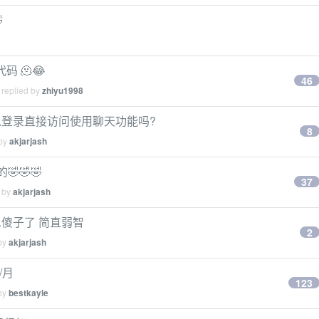

代码 🫠😂
46
 replied by
zhiyu1998
/chat 可以登录直接访问使用聊天功能吗?
8
 by
akjarjash
🤣🤣🤣
37
d by
akjarjash
二傻子了 简直弱智
2
 by
akjarjash
/月
123
 by
bestkayle