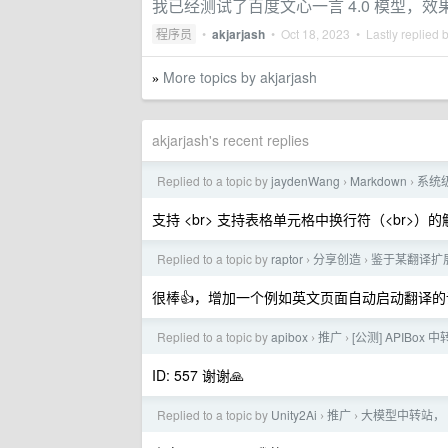
我已经测试了百度文心一言 4.0 模型，效果很好👍
程序员
•
akjarjash
•
Oct 18, 2023
• Lastly replied 
More topics by akjarjash
»
akjarjash's recent replies
Replied to a topic by
jaydenWang
Markdown
系统级
›
›
支持 <br> 支持表格单元格中换行符（<br>）的
Replied to a topic by
raptor
分享创造
鉴于某翻译扩
›
›
很棒👍，增加一个例如英文页面自动启动翻译
Replied to a topic by
apibox
推广
[公测] APIBox
›
›
ID: 557 谢谢🙏
Replied to a topic by
Unity2Ai
推广
大模型中转站， U
›
›