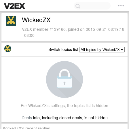
WickedZX
V2EX member #139160, joined on 2015-09-21 08:19:18
+08:00
Switch topics list
Per WickedZX's settings, the topics list is hidden
Deals
info, including closed deals, is not hidden
WickedZX's recent replies