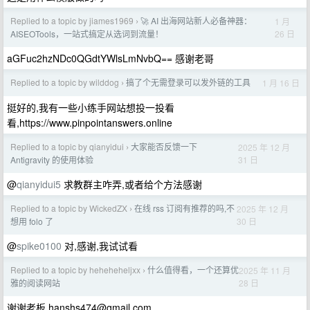
Replied to a topic by jiames1969
🚀 AI 出海网站新人必备神器：
1 月
›
26 日
AISEOTools，一站式搞定从选词到流量！
aGFuc2hzNDc0QGdtYWlsLmNvbQ== 感谢老哥
Replied to a topic by wilddog
搞了个无需登录可以发外链的工具
1 月 16 日
›
挺好的,我有一些小练手网站想投一投看
看,https://www.pinpointanswers.online
Replied to a topic by qianyidui
大家能否反馈一下
2025 年 12 月
›
31 日
Antigravity 的使用体验
@
qianyidui5
求教群主咋弄,或者给个方法感谢
Replied to a topic by WickedZX
在线 rss 订阅有推荐的吗,不
2025 年 12 月
›
30 日
想用 folo 了
@
spike0100
对,感谢,我试试看
Replied to a topic by heheheheljxx
什么值得看，一个还算优
2025 年 11 月
›
28 日
雅的阅读网站
谢谢老板
hanshs474@gmail.com