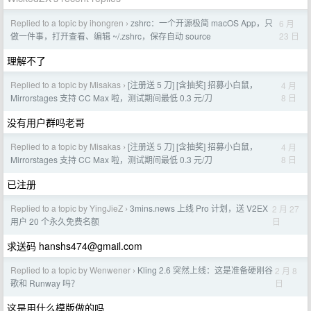
Replied to a topic by ihongren
zshrc：一个开源极简 macOS App，只
6 月
›
23 日
做一件事，打开查看、编辑 ~/.zshrc，保存自动 source
理解不了
Replied to a topic by Misakas
[注册送 5 刀] [含抽奖] 招募小白鼠，
4 月
›
8 日
Mirrorstages 支持 CC Max 啦，测试期间最低 0.3 元/刀
没有用户群吗老哥
Replied to a topic by Misakas
[注册送 5 刀] [含抽奖] 招募小白鼠，
4 月
›
8 日
Mirrorstages 支持 CC Max 啦，测试期间最低 0.3 元/刀
已注册
Replied to a topic by YingJieZ
3mins.news 上线 Pro 计划，送 V2EX
2 月 27
›
日
用户 20 个永久免费名额
求送码
hanshs474@gmail.com
Replied to a topic by Wenwener
Kling 2.6 突然上线：这是准备硬刚谷
2 月 8
›
日
歌和 Runway 吗？
这是用什么模版做的吗