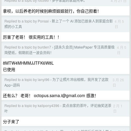
Replied to a topic by roc595
多子家庭的家庭托举。
4 月 21 日
›
拿呗，以后养老的时候别麻烦姐姐就行，你自己担着！
Replied to a topic by Ponsai
新上了一个 AI 添加已故亲人到家庭合影
4 月 5
›
日
照的小工具
厉害了老哥！ 很实用的工具！！
Replied to a topic by burden7
[送永久会员] MakePaper 专注高质量极
4 月 5
›
日
简壁纸，假期前送一波会员码！
8MTW4MHMMJJTFK6W8L
已使用
Replied to a topic by lanyi96
为了让照片冲出相框，我开发了这款
3 月 26
›
日
App~送码
还有么？ 老哥！
octopus.sama.i@gmail.com
感激！
Replied to a topic by kailpony4396
卖点自家的茶叶，评论抽奖送茶
2 月 1
›
日
叶
分子来了