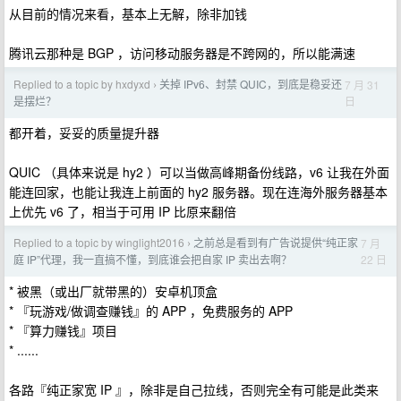
从目前的情况来看，基本上无解，除非加钱
腾讯云那种是 BGP ，访问移动服务器是不跨网的，所以能满速
Replied to a topic by hxdyxd
关掉 IPv6、封禁 QUIC，到底是稳妥还
7 月 31
›
日
是摆烂？
都开着，妥妥的质量提升器
QUIC （具体来说是 hy2 ）可以当做高峰期备份线路，v6 让我在外面
能连回家，也能让我连上前面的 hy2 服务器。现在连海外服务器基本
上优先 v6 了，相当于可用 IP 比原来翻倍
Replied to a topic by winglight2016
之前总是看到有广告说提供“纯正家
7 月
›
22 日
庭 IP”代理，我一直搞不懂，到底谁会把自家 IP 卖出去啊？
* 被黑（或出厂就带黑的）安卓机顶盒
* 『玩游戏/做调查赚钱』的 APP ，免费服务的 APP
* 『算力赚钱』项目
* ......
各路『纯正家宽 IP 』，除非是自己拉线，否则完全有可能是此类来