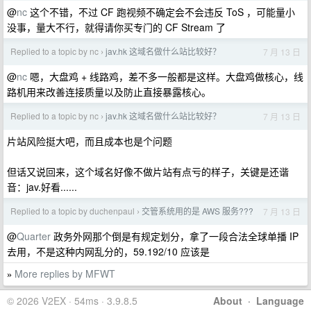
@
nc
这个不错，不过 CF 跑视频不确定会不会违反 ToS ，可能量小
没事，量大不行，就得请你买专门的 CF Stream 了
Replied to a topic by nc
jav.hk 这域名做什么站比较好？
7 月 13 日
›
@
nc
嗯，大盘鸡 + 线路鸡，差不多一般都是这样。大盘鸡做核心，线
路机用来改善连接质量以及防止直接暴露核心。
Replied to a topic by nc
jav.hk 这域名做什么站比较好？
7 月 13 日
›
片站风险挺大吧，而且成本也是个问题
但话又说回来，这个域名好像不做片站有点亏的样子，关键是还谐
音：jav.好看......
Replied to a topic by duchenpaul
交管系统用的是 AWS 服务???
7 月 13 日
›
@
Quarter
政务外网那个倒是有规定划分，拿了一段合法全球单播 IP
去用，不是这种内网乱分的，59.192/10 应该是
More replies by MFWT
»
© 2026 V2EX · 54ms · 3.9.8.5
About
·
Language