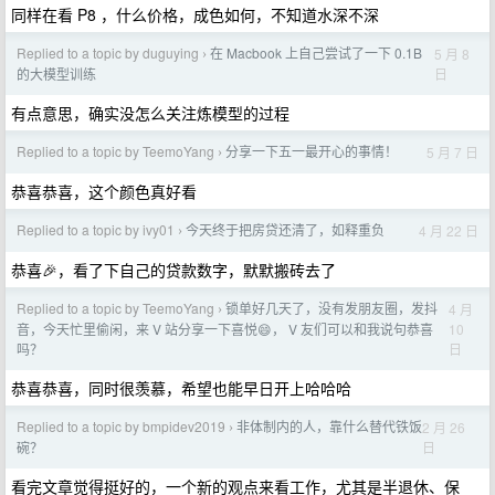
同样在看 P8 ，什么价格，成色如何，不知道水深不深
Replied to a topic by duguying
在 Macbook 上自己尝试了一下 0.1B
5 月 8
›
日
的大模型训练
有点意思，确实没怎么关注炼模型的过程
Replied to a topic by TeemoYang
分享一下五一最开心的事情！
5 月 7 日
›
恭喜恭喜，这个颜色真好看
Replied to a topic by ivy01
今天终于把房贷还清了，如释重负
4 月 22 日
›
恭喜🎉，看了下自己的贷款数字，默默搬砖去了
Replied to a topic by TeemoYang
锁单好几天了，没有发朋友圈，发抖
4 月
›
10
音，今天忙里偷闲，来 V 站分享一下喜悦😄， V 友们可以和我说句恭喜
日
吗？
恭喜恭喜，同时很羡慕，希望也能早日开上哈哈哈
Replied to a topic by bmpidev2019
非体制内的人，靠什么替代铁饭
2 月 26
›
日
碗？
看完文章觉得挺好的，一个新的观点来看工作，尤其是半退休、保