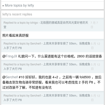
More topics by Iefty
»
Iefty's recent replies
Replied to a topic by ichigo
北极圈的挪威真是自然风光爱好者的天
7 月 7
›
日
堂
照片看起来真舒服
Replied to a topic by Sercheif
上周末共享单车骑了 55km，当晚咸鱼
5 月 12
›
日
入手了大行 P8
@
FringJX
礼貌问一下，什么渠道能有这个价格呢。2800 的话就很香
Replied to a topic by Sercheif
上周末共享单车骑了 55km，当晚咸鱼
5 月 12
›
日
入手了大行 P8
@
Sercheif
#10 好好好，我的也是 4+2 ，之前有一辆 fold500 ，放后
备箱去到生物岛骑非常舒服，看来我也可以考虑找找 2 手的 P8 。不
过对改装不了解，不知道有没有坑
Replied to a topic by Sercheif
上周末共享单车骑了 55km，当晚咸鱼
5 月 12
›
日
入手了大行 P8