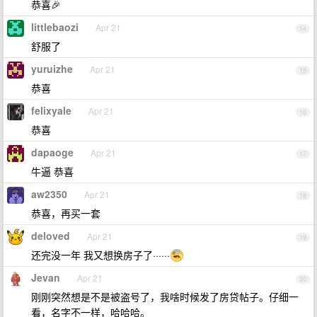
恭喜🎉
littlebaozi
Apr 21
14
舒服了
yuruizhe
Apr 21
15
恭喜
felixyale
Apr 21
16
恭喜
dapaoge
Apr 21
17
牛逼 恭喜
aw2350
Apr 21
18
恭喜，再买一套
deloved
Apr 21
19
还完没一年 我又想换房子了······
Jevan
Apr 21
20
刚刚突然想是不是被盗号了，我啥时候发了房贷帖子。仔细一
看，名字不一样，哈哈哈。