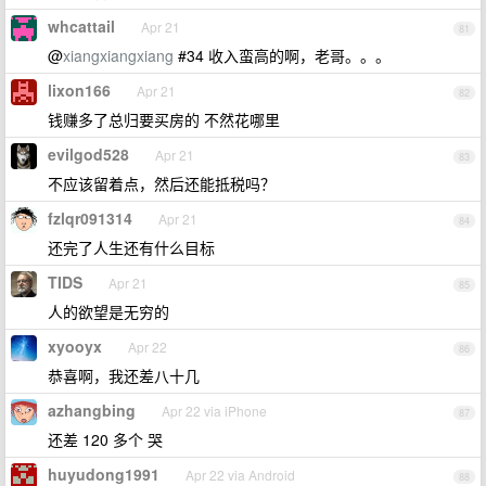
whcattail
Apr 21
81
@
xiangxiangxiang
#34 收入蛮高的啊，老哥。。。
lixon166
Apr 21
82
钱赚多了总归要买房的 不然花哪里
evilgod528
Apr 21
83
不应该留着点，然后还能抵税吗？
fzlqr091314
Apr 21
84
还完了人生还有什么目标
TIDS
Apr 21
85
人的欲望是无穷的
xyooyx
Apr 22
86
恭喜啊，我还差八十几
azhangbing
Apr 22 via iPhone
87
还差 120 多个 哭
huyudong1991
Apr 22 via Android
88