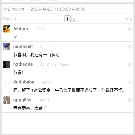
142 replies
•
2026-04-23 11:29:29 +08:00
Page 1
1
of 2
2
Akitora
Apr 21
1
🎉
neuthself
Apr 21
2
恭喜啊，我还有一百多期
hxtheone
Apr 21 via iPhone
3
恭喜!
dudubaba
Apr 21
4
同，留了 1w 公积金。牛马惯了反而不适应了，你说怪不怪。
qppq54s
Apr 21
5
恭喜恭喜，羡慕了！