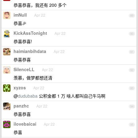
恭喜恭喜，我还有 200 多个
imNull
Apr 22
89
恭喜🎉
KickAssTonight
Apr 22
90
恭喜恭喜!
haimianbihdata
Apr 22
91
恭喜恭喜
SilenceLL
Apr 22
92
羡慕，做梦都想还清
xyzos
Apr 22
93
@
dudubaba
公积金都 1 万 啥人都叫自己牛马啊
panzhc
Apr 22
94
恭喜恭喜
ilovebaicai
Apr 22
95
恭喜