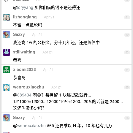
@
loryyang
那你们借的钱不是还得还
lizhenqiang
Apr 21
61
不留一点抵税吗
Sezxy
Apr 21
62
我还剩 1w 的公积金，分十几年还，还是负债中
stillwaiting
Apr 21
63
恭喜!
xiaomi2023
Apr 21
64
恭喜啊
wenrouxiaozhu
Apr 21
65
@
889434
啊😲？每月留 1 块钱贷款就行...
12*1000=12000...12000*10%=1200...20%的话就是 2400...
这还叫没多少吗？
Sezxy
Apr 21
66
@
wenrouxiaozhu
#65 还要乘以 N 年，10 年也有几万