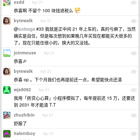
xxdd
Apr 21
67
恭喜啊 不留个 100 块钱退税么
bytewalk
Apr 21
68
@
sodesga
#33 我就是正中间 21 年上车的，真的亏麻了，当然
确实是自住，但是每次想到如果晚几年买现在都能买大很多的
了，现在只能住很小的，换大的又没钱。
joinmouse
Apr 21
69
恭喜🎉
bytewalk
Apr 21
70
恭喜 op 。下个月我们也再提前还一点，希望能快点还清
wjs9092
Apr 21
71
我用「房贷心心算」小程序模拟了，每年提前还 15 万，还要还
到 2031 年才能清 T.T
zhuzhibin
Apr 21
72
舒服了
italentboy
Apr 21
73