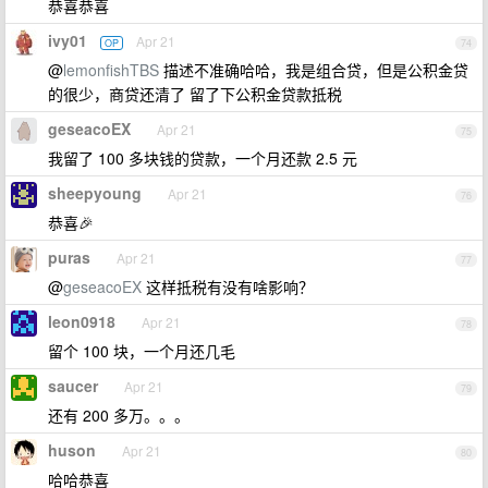
恭喜恭喜
ivy01
Apr 21
OP
74
@
lemonfishTBS
描述不准确哈哈，我是组合贷，但是公积金贷
的很少，商贷还清了 留了下公积金贷款抵税
geseacoEX
Apr 21
75
我留了 100 多块钱的贷款，一个月还款 2.5 元
sheepyoung
Apr 21
76
恭喜🎉
puras
Apr 21
77
@
geseacoEX
这样抵税有没有啥影响？
leon0918
Apr 21
78
留个 100 块，一个月还几毛
saucer
Apr 21
79
还有 200 多万。。。
huson
Apr 21
80
哈哈恭喜