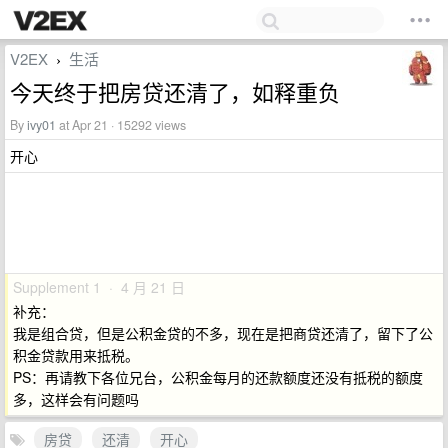
V2EX
生活
›
今天终于把房贷还清了，如释重负
By
ivy01
at Apr 21 · 15292 views
开心
Supplement 1 · 4 月 21 日
补充：
我是组合贷，但是公积金贷的不多，现在是把商贷还清了，留下了公
积金贷款用来抵税。
PS：再请教下各位兄台，公积金每月的还款额度还没有抵税的额度
多，这样会有问题吗
房贷
还清
开心