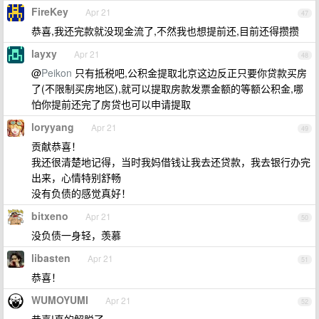
FireKey
Apr 21
47
恭喜,我还完款就没现金流了,不然我也想提前还,目前还得攒攒
layxy
Apr 21
48
@
Peikon
只有抵税吧,公积金提取北京这边反正只要你贷款买房
了(不限制买房地区),就可以提取房款发票金额的等额公积金,哪
怕你提前还完了房贷也可以申请提取
loryyang
Apr 21
49
贡献恭喜！
我还很清楚地记得，当时我妈借钱让我去还贷款，我去银行办完
出来，心情特别舒畅
没有负债的感觉真好！
bitxeno
Apr 21
50
没负债一身轻，羡慕
libasten
Apr 21
51
恭喜！
WUMOYUMI
Apr 21
52