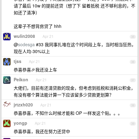
请了最后 10w 的提前还贷（想了下 留着抵税 还不够利息的，不
如还了清净）
这辈子不想背房贷了 hhh
wulin2008
Apr 21
35
@
sodesga
#33 我同事扎堆在这个时间段上车，当时相当狂热，
现在人均-30%以上
tjss
Apr 21
36
恭喜恭喜🎉我还没上车
Peikon
Apr 21
37
大佬们，目前有还清贷款的现金，但考虑到抵税和消耗公积金，
有没有哪个算法能计算一下应该留多少贷款更划算？
jrtzxh020
Apr 21
38
恭喜恭喜，不知什么时候才能和 OP 一样发这个贴。。。
yongp
Apr 21
39
恭喜恭喜，我还在努力还贷中