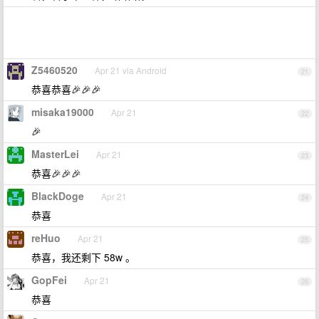
Z5460520
Apr 21 via Android
21
恭喜恭喜🎉🎉🎉
misaka19000
Apr 21
22
🎉
MasterLei
Apr 21
23
恭喜🎉🎉🎉
BlackDoge
Apr 21
24
恭喜
reHuo
Apr 21
25
恭喜，我还剩下 58w 。
GopFei
Apr 21
26
恭喜