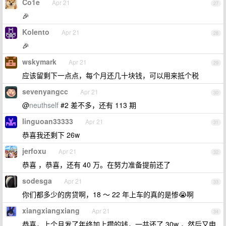
Co1e
Apr 21
27
🎉
Kolento
Apr 21
28
🎉
wskymark
Apr 21
29
应该留剩下一点点，每个月还几十块钱，可以用来抵个税
sevenyangcc
Apr 21
30
@
neuthself
#2 差不多，还有 113 期
linguoan33333
Apr 21
31
恭喜我还剩下 26w
jerfoxu
Apr 21
32
恭喜 ，恭喜，还有 40 万。在努力准备提前还了
sodesga
Apr 21
33
你们都多少的房贷啊，18 ～ 22 年上车的真的是惨😭啊
xiangxiangxiang
Apr 21
34
恭喜，上个月发了年终加上攒的钱，一共还了 30w ，然后又申