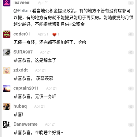
leaveeel
Apr 21
40
@
Peikon
看当地公积金提现政策，有的地方不管有没有房都可
以提，有的地方有房就不能提只能用于再买房。能随便提的月供
越少越好，不能提就留到月供≈公积金
coder01
Apr 21
1
41
无债一身轻，还完都不想加班了，哈哈
SURA907
Apr 21
42
恭喜恭喜，这是解套了
zdxddt
Apr 21
43
恭喜恭喜， 羡慕羡慕
captain2011
Apr 21
44
恭喜恭喜，无债一身轻
hubaq
Apr 21
45
恭喜!
Danswerme
Apr 21
46
恭喜恭喜，今晚睡个好觉~