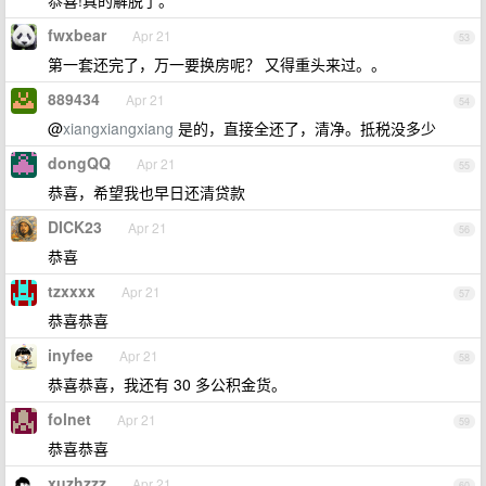
恭喜!真的解脱了。
fwxbear
Apr 21
53
第一套还完了，万一要换房呢？ 又得重头来过。。
889434
Apr 21
54
@
xiangxiangxiang
是的，直接全还了，清净。抵税没多少
dongQQ
Apr 21
55
恭喜，希望我也早日还清贷款
DICK23
Apr 21
56
恭喜
tzxxxx
Apr 21
57
恭喜恭喜
inyfee
Apr 21
58
恭喜恭喜，我还有 30 多公积金货。
folnet
Apr 21
59
恭喜恭喜
xuzhzzz
Apr 21
60