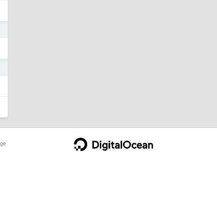
7
2
ge