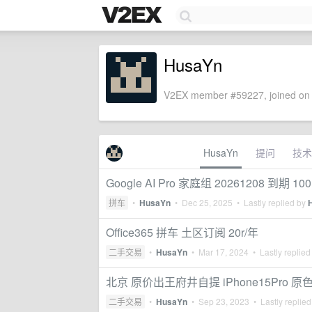
HusaYn
V2EX member #59227, joined on 
HusaYn
提问
技术
Google AI Pro 家庭组 20261208 到期 10
拼车
•
HusaYn
•
Dec 25, 2025
• Lastly replied by
Office365 拼车 土区订阅 20r/年
二手交易
•
HusaYn
•
Mar 17, 2024
• Lastly replied
北京 原价出王府井自提 iPhone15Pro 原色 
二手交易
•
HusaYn
•
Sep 23, 2023
• Lastly replie