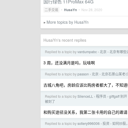
国行绿色 11ProMax 64G
二手交易
•
HusaYn
•
Nov 28, 2020
More topics by HusaYn
»
HusaYn's recent replies
Replied to a topic by
vardumpabc
北京
北京有哪些
›
›
3 周，还没满月是吗，玩啥啊
Replied to a topic by
passon
北京
北京石景山某老
›
›
古城八角吧，房龄应该比购房者都大了，不知道
Replied to a topic by
SilenceLL
程序员
giffgaff
›
›
被封了
和购买途径没关系，我第二张卡用的自己的邀请
Replied to a topic by
sotiery996006
投资
如何炒股
›
›