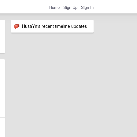
Home
Sign Up
Sign In
HusaYn's recent timeline updates