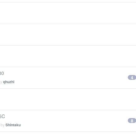
30
4
by
qhuzhl
5C
8
d by
Shintaku