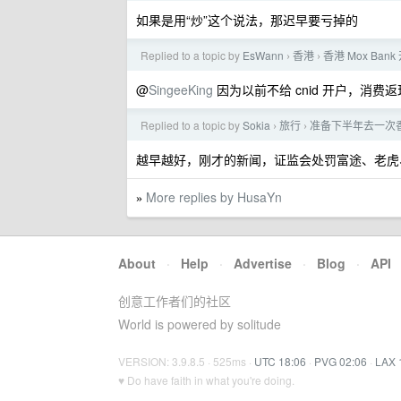
如果是用“炒”这个说法，那迟早要亏掉的
Replied to a topic by
EsWann
香港
香港 Mox Ba
›
›
@
SingeeKing
因为以前不给 cnid 开户，消费
Replied to a topic by
Sokia
旅行
准备下半年去一次
›
›
越早越好，刚才的新闻，证监会处罚富途、老虎
More replies by HusaYn
»
About
·
Help
·
Advertise
·
Blog
·
API
创意工作者们的社区
World is powered by solitude
VERSION: 3.9.8.5 · 525ms ·
UTC 18:06
·
PVG 02:06
·
LAX 
♥ Do have faith in what you're doing.