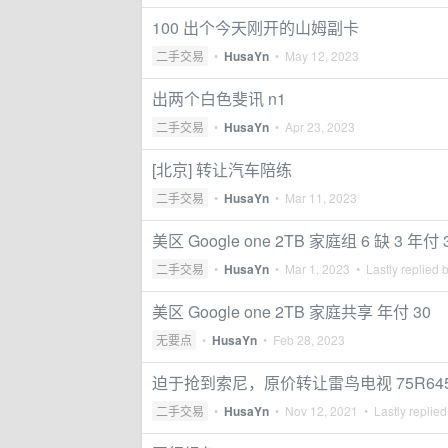
100 出个今天刚开的山姆副卡
二手交易
•
HusaYn
•
May 12, 2023
出两个白色斐讯 n1
二手交易
•
HusaYn
•
Apr 23, 2023
[北京] 转让汽车陪练
二手交易
•
HusaYn
•
Mar 11, 2023
美区 Google one 2TB 家庭组 6 缺 3 年付 
二手交易
•
HusaYn
•
Mar 1, 2023
• Lastly replied 
美区 Google one 2TB 家庭共享 年付 30
无要点
•
HusaYn
•
Feb 28, 2023
迫于抢到索尼，原价转让雷鸟电视 75R64
二手交易
•
HusaYn
•
Nov 12, 2021
• Lastly replie