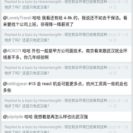
Replied to a topic by Heisenberg66
现在就业环境已经差到这种
2025 年 7 月
›
14 日
地步了吗？还是只有武汉差？
@
LonelyTravel
哈哈 我看还有给 4-8k 的，我说还不如去干保洁。看
来要找个公司上班，非得降一降薪资了
Replied to a topic by Heisenberg66
现在就业环境已经差到这种
2025 年 7 月
›
14 日
地步了吗？还是只有武汉差？
@
AOIO7t
哈哈 外包一般是甲方公司面技术，南京看来跟武汉就业环
境差不多，你几年经验啊
Replied to a topic by Heisenberg66
现在就业环境已经差到这种
2025 年 7 月
›
14 日
地步了吗？还是只有武汉差？
@
ceilingyear
#13 会 react 机会可能更多点，杭州工资高一些机会也
多些
Replied to a topic by Heisenberg66
现在就业环境已经差到这种
2025 年 7 月
›
11 日
地步了吗？还是只有武汉差？
@
julyclyde
哈哈 我想着是再怎么样也比武汉强
Replied to a topic by Heisenberg66
现在就业环境已经差到这种
2025 年 7 月
›
10 日
地步了吗？还是只有武汉差？