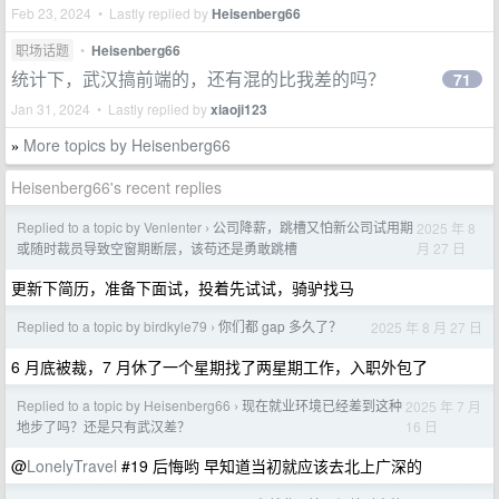
Feb 23, 2024 • Lastly replied by
Heisenberg66
职场话题
•
Heisenberg66
统计下，武汉搞前端的，还有混的比我差的吗？
71
Jan 31, 2024 • Lastly replied by
xiaoji123
More topics by Heisenberg66
»
Heisenberg66's recent replies
Replied to a topic by Venlenter
公司降薪，跳槽又怕新公司试用期
2025 年 8
›
月 27 日
或随时裁员导致空窗期断层，该苟还是勇敢跳槽
更新下简历，准备下面试，投着先试试，骑驴找马
Replied to a topic by birdkyle79
你们都 gap 多久了？
2025 年 8 月 27 日
›
6 月底被裁，7 月休了一个星期找了两星期工作，入职外包了
Replied to a topic by Heisenberg66
现在就业环境已经差到这种
2025 年 7 月
›
16 日
地步了吗？还是只有武汉差？
@
LonelyTravel
#19 后悔哟 早知道当初就应该去北上广深的