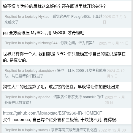
搞不懂 华为拉的屎就这么好吃? 还在肠道里就开始关注?
Replied to a topic by Hyxiao
感觉这两年 PostgreSQL 明显越
2025 年 7 月 31
›
日
来越火了
pg 全方面碾压 MySQL, 用 MySQL 才奇怪吧
Replied to a topic by nizhong044
你我之间，谁为真实？
2025 年 6 月 11 日
›
世界只有你一个人, 我们都是 NPC. 你只能确定你自己的意识是存在
的, 是真实的.
Replied to a topic by xiaoqidev
快冲！日入 2000 开发者都能参
2024 年 12
›
月 9 日
与，坑已经帮你们踩过了
狗性大厂的还是算了吧，敢占它的便宜，早晚得让你加倍吐出来
Replied to a topic by apache
请教各位谁家支持 homekit 的红
2023 年 7 月
›
25 日
外遥控比较靠谱?
https://github.com/Mixiaoxiao/ESP8266-IR-HOMEKIT
买个 nodemcu, 自己焊个红外管和三极管, 十块钱不到, 稳得很.
Replied to a topic by sudoy
求推荐网页版数据库可视化查
2022 年 12 月 30
›