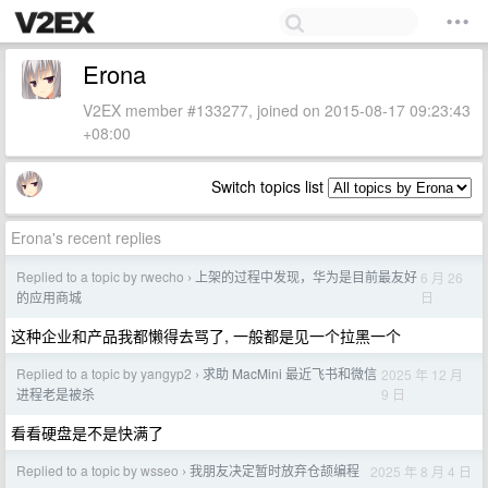
Erona
V2EX member #133277, joined on 2015-08-17 09:23:43
+08:00
Switch topics list
Erona's recent replies
Replied to a topic by rwecho
上架的过程中发现，华为是目前最友好
6 月 26
›
日
的应用商城
这种企业和产品我都懒得去骂了, 一般都是见一个拉黑一个
Replied to a topic by yangyp2
求助 MacMini 最近飞书和微信
2025 年 12 月
›
9 日
进程老是被杀
看看硬盘是不是快满了
Replied to a topic by wsseo
我朋友决定暂时放弃仓颉编程
2025 年 8 月 4 日
›