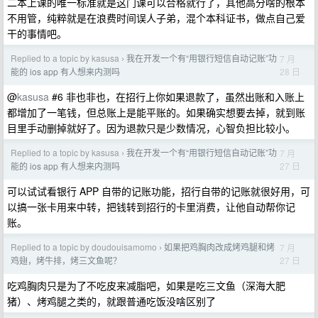
二本上课的唯一标准就是这门课可以合格就行了，其他高分啥的根本
不用管，纯粹就是在浪费时间误人子弟，混个本科证书，做点自己爱
干的事情吧。
Replied to a topic by kasusa
我在开发一个有“用银行短信自动记账”功
7 月
›
28 日
能的 ios app 有人想来内测吗
@
kasusa
#6 非也非也，在招行上你如果退款了，虽然出账和入账上
都增加了一笔钱，但总账上是能平账的。如果确实想要去掉，就到账
目里手动删掉就好了。因为退款只是少数情况，心智负担比较小。
Replied to a topic by kasusa
我在开发一个有“用银行短信自动记账”功
7 月
›
27 日
能的 ios app 有人想来内测吗
可以试试看银行 APP 自带的记账功能，招行自带的记账就很好用，可
以搞一张卡用来中转，把钱转到招行的卡里消费，让他自动帮你记
账。
Replied to a topic by doudouisamomo
如果把鸡胸肉改成烤鸡腿和烤
7 月
›
27 日
鸡翅，烤牛排，烤三文鱼呢？
吃鸡胸肉只是为了不吃皮来减脂吧，如果是吃三文鱼（深海大肥
猪）、烤鸡腿之类的，就跟普通吃饭没啥区别了