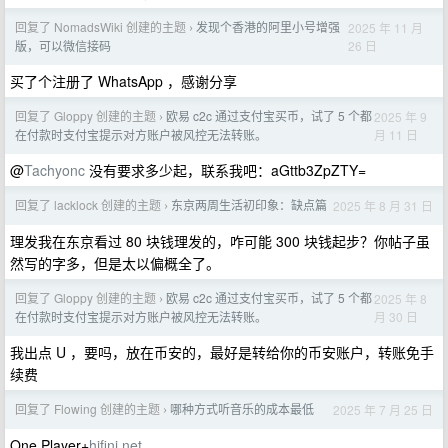
回复了 NomadsWiki 创建的主题
发现个香港的阿里小号增强
2025 年 11 月
›
26 日
版，可以微信接码
买了个注册了 WhatsApp ，感谢分享
回复了 Gloppy 创建的主题
欧易 c2c 通过支付宝买币，试了 5 个都
2025 年 9
›
月 11 日
在付款时支付宝提示对方账户被风控无法转账。
@
Tachyonc
没有要求多少起，联系我吧：aGttb3ZpZTY=
回复了 lacklock 创建的主题
东京两周生活初印象：缺点篇
2025 年 8 月 31 日
›
理发我在东京看过 80 块钱理发的，咋可能 300 块钱起步？你帖子虽
然写的字多，但是太以偏概全了。
回复了 Gloppy 创建的主题
欧易 c2c 通过支付宝买币，试了 5 个都
2025 年 8
›
月 30 日
在付款时支付宝提示对方账户被风控无法转账。
我出点 U ，要吗，放在币安的，最好是转给你的币安账户，转账免手
续费
回复了 Flowing 创建的主题
哪种方式听音乐的成本最低
2025 年 7 月 25 日
›
One Player+
hifini.net