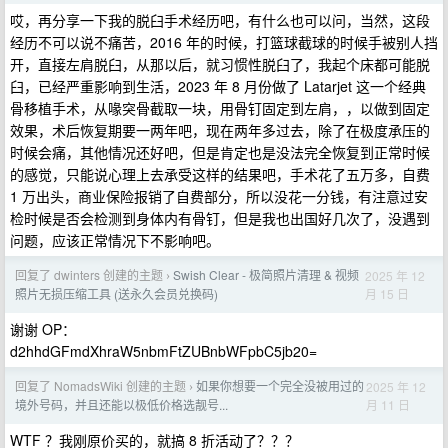
哎，再分享一下我的脱臼手术经历吧，有什么也可以问，当然，这段
经历不可以说不痛苦，2016 年的时候，打篮球截球的时候手被别人挡
开，直接左肩脱臼，从那以后，就习惯性脱臼了，我起个床都可能脱
臼，已经严重影响到生活，2023 年 8 月份做了 Latarjet 这一个经典
骨移植手术，从喙突骨截取一块，用骨钉固定到左肩，，以做到固定
效果，术后恢复期要一两年吧，现在两年多过去，除了在极度承压的
时候会痛，其他情况还好吧，但是肯定也是没法完全恢复到正常时候
的感觉，只能说心理上去承受这样的结果吧，手术花了五万多，自费
1 万出头，商业保险报销了自费部分，所以没花一分钱，有注意过安
检时候是否会检测到身体内有骨钉，但是我也出国好几次了，没遇到
问题，应该正常情况下不影响吧。
回复了 dwinters 创建的主题
Swish Clear - 极简照片清理 & 视频
2025 年 12
›
月 15 日
照片无损压缩工具 (送永久会员兑换码)
谢谢 OP：
d2hhdGFmdXhraW5nbmFtZUBnbWFpbC5jb20=
回复了 NomadsWiki 创建的主题
如果你想要一个完全没被用过的
2025 年 12
›
月 11 日
境外号码，并且还能以极低价格选靓号...
WTF ？我刚原价买的，就搞 8 折活动了？？？