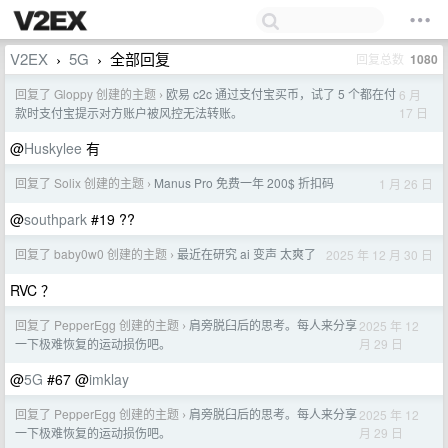
V2EX
5G
全部回复
回复总数
1080
›
›
回复了 Gloppy 创建的主题
欧易 c2c 通过支付宝买币，试了 5 个都在付
6 月
›
17 日
款时支付宝提示对方账户被风控无法转账。
@
Huskylee
有
回复了 Solix 创建的主题
Manus Pro 免费一年 200$ 折扣码
1 月 26 日
›
@
southpark
#19 ??
回复了 baby0w0 创建的主题
最近在研究 ai 变声 太爽了
2025 年 12 月 30 日
›
RVC ？
回复了 PepperEgg 创建的主题
肩旁脱臼后的思考。每人来分享
2025 年 12
›
月 29 日
一下极难恢复的运动损伤吧。
@
5G
#67 @
imklay
回复了 PepperEgg 创建的主题
肩旁脱臼后的思考。每人来分享
2025 年 12
›
月 29 日
一下极难恢复的运动损伤吧。