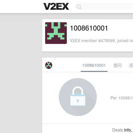
1008610001
V2EX member #478599, joined on
1008610001
提问
Per 10086100
Deals
info,