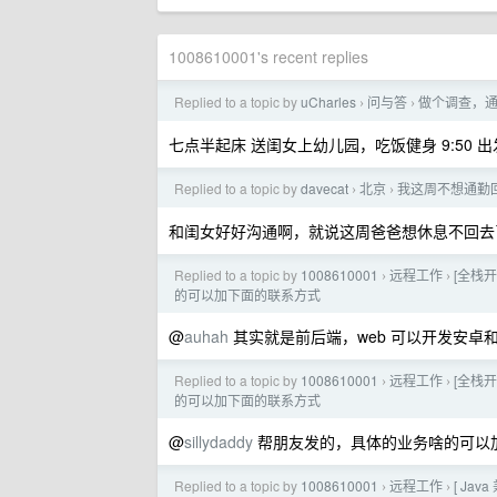
1008610001's recent replies
Replied to a topic by
uCharles
问与答
做个调查，
›
›
七点半起床 送闺女上幼儿园，吃饭健身 9:50 出
Replied to a topic by
davecat
北京
我这周不想通勤
›
›
和闺女好好沟通啊，就说这周爸爸想休息不回去
Replied to a topic by
1008610001
远程工作
[全栈
›
›
的可以加下面的联系方式
@
auhah
其实就是前后端，web 可以开发安卓和
Replied to a topic by
1008610001
远程工作
[全栈
›
›
的可以加下面的联系方式
@
sillydaddy
帮朋友发的，具体的业务啥的可以
Replied to a topic by
1008610001
远程工作
[ J
›
›