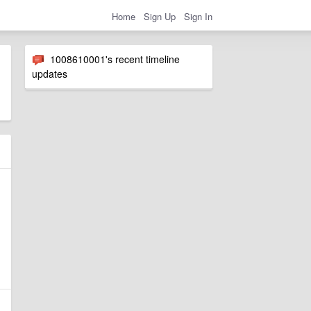
Home
Sign Up
Sign In
1008610001's recent timeline
updates