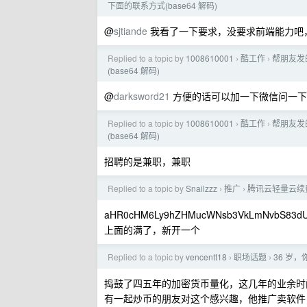
下面的联系方式(base64 解码)
@
sjtiande
我看了一下要求，没要求前端能力吧
Replied to a topic by
1008610001
酷工作
帮朋友发
›
›
(base64 解码)
@
darksword21
方便的话可以加一下微信问一下
Replied to a topic by
1008610001
酷工作
帮朋友发
›
›
(base64 解码)
招聘的是兼职，兼职
Replied to a topic by
Snailzzz
推广
腾讯云轻量云续
›
›
aHR0cHM6Ly9hZHMucWNsb3VkLmNvbS83d
上面的满了，新开一个
Replied to a topic by
vencentt18
职场话题
36 岁
›
›
捣鼓了四五年的加密货币量化，这几年的业余时
有一起炒币的朋友对这个感兴趣，他推广卖软件