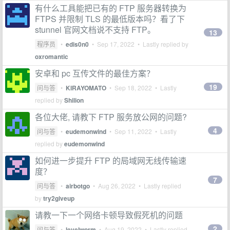
有什么工具能把已有的 FTP 服务器转换为
FTPS 并限制 TLS 的最低版本吗？看了下
stunnel 官网文档说不支持 FTP。
13
程序员
•
edis0n0
•
Sep 17, 2022
• Lastly replied by
oxromantic
安卓和 pc 互传文件的最佳方案？
19
问与答
•
KIRAYOMATO
•
Sep 18, 2022
• Lastly
replied by
Shilion
各位大佬, 请教下 FTP 服务放公网的问题?
4
问与答
•
eudemonwind
•
Sep 11, 2022
• Lastly
replied by
eudemonwind
如何进一步提升 FTP 的局域网无线传输速
度？
7
问与答
•
airbotgo
•
Aug 26, 2022
• Lastly replied
by
try2giveup
请教一下一个网络卡顿导致假死机的问题
2
问与答
•
levelworm
•
Aug 19, 2022
• Lastly replied