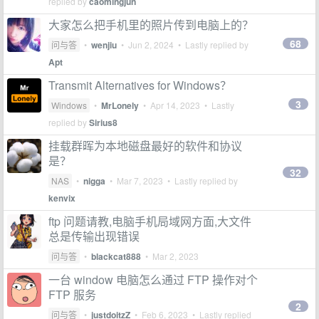
replied by
caomingjun
大家怎么把手机里的照片传到电脑上的？
68
问与答
•
wenjiu
•
Jun 2, 2024
• Lastly replied by
Apt
Transmit Alternatives for Windows？
3
Windows
•
MrLonely
•
Apr 14, 2023
• Lastly
replied by
Sirius8
挂载群晖为本地磁盘最好的软件和协议
是？
32
NAS
•
nigga
•
Mar 7, 2023
• Lastly replied by
kenvix
ftp 问题请教,电脑手机局域网方面,大文件
总是传输出现错误
问与答
•
blackcat888
•
Mar 2, 2023
一台 window 电脑怎么通过 FTP 操作对个
FTP 服务
2
问与答
•
justdoitzZ
•
Feb 6, 2023
• Lastly replied