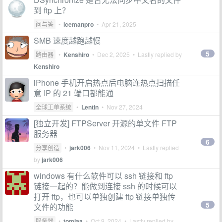
到 ftp 上？
问与答
•
icemanpro
•
Apr 21, 2025
SMB 速度越跑越慢
5
路由器
•
Kenshiro
•
Dec 2, 2025
• Lastly replied by
Kenshiro
iPhone 手机开启热点后电脑连热点扫描任
意 IP 的 21 端口都能通
全球工单系统
•
Lentin
•
Nov 27, 2024
[独立开发] FTPServer 开源的单文件 FTP
服务器
6
分享创造
•
jark006
•
Nov 11, 2024
• Lastly replied
by
jark006
windows 有什么软件可以 ssh 链接和 ftp
链接一起的？能做到连接 ssh 的时候可以
打开 ftp，也可以单独创建 ftp 链接单独传
5
文件的功能
服务器
•
tomiaa
•
Oct 9, 2024
• Lastly replied by