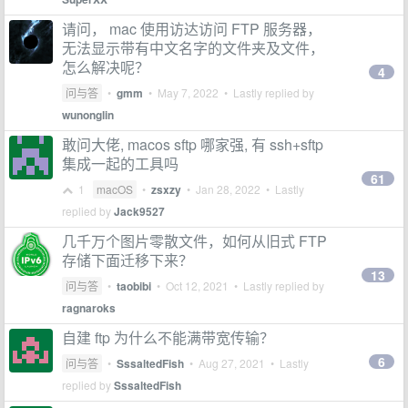
请问， mac 使用访达访问 FTP 服务器，
无法显示带有中文名字的文件夹及文件，
怎么解决呢？
4
问与答
•
gmm
•
May 7, 2022
• Lastly replied by
wunonglin
敢问大佬, macos sftp 哪家强, 有 ssh+sftp
集成一起的工具吗
61
1
macOS
•
zsxzy
•
Jan 28, 2022
• Lastly
replied by
Jack9527
几千万个图片零散文件，如何从旧式 FTP
存储下面迁移下来？
13
问与答
•
taobibi
•
Oct 12, 2021
• Lastly replied by
ragnaroks
自建 ftp 为什么不能满带宽传输？
6
问与答
•
SssaltedFish
•
Aug 27, 2021
• Lastly
replied by
SssaltedFish