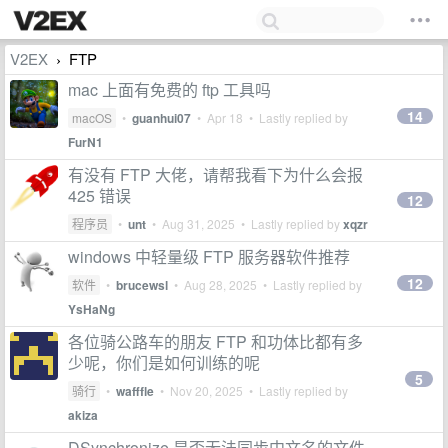
V2EX
FTP
›
mac 上面有免费的 ftp 工具吗
14
macOS
•
guanhui07
•
Apr 18
• Lastly replied by
FurN1
有没有 FTP 大佬，请帮我看下为什么会报
425 错误
12
程序员
•
unt
•
Aug 31, 2025
• Lastly replied by
xqzr
windows 中轻量级 FTP 服务器软件推荐
12
软件
•
brucewsl
•
Aug 28, 2025
• Lastly replied by
YsHaNg
各位骑公路车的朋友 FTP 和功体比都有多
少呢，你们是如何训练的呢
5
骑行
•
wafffle
•
Nov 20, 2025
• Lastly replied by
akiza
DSynchronize 是否无法同步中文名的文件