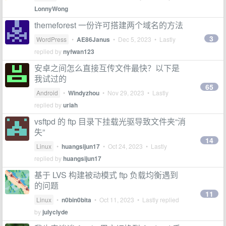
LonnyWong
themeforest 一份许可搭建两个域名的方法
3
WordPress
•
AE86Janus
•
Dec 5, 2023
• Lastly
replied by
nyfwan123
安卓之间怎么直接互传文件最快？以下是
我试过的
65
Android
•
Windyzhou
•
Nov 29, 2023
• Lastly
replied by
uriah
vsftpd 的 ftp 目录下挂载光驱导致文件夹“消
失”
14
Linux
•
huangsijun17
•
Oct 24, 2023
• Lastly
replied by
huangsijun17
基于 LVS 构建被动模式 ftp 负载均衡遇到
的问题
11
Linux
•
n0bin0bita
•
Oct 11, 2023
• Lastly replied
by
julyclyde