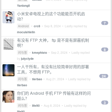
Yanlongli
小米安卓电视上的这个功能能否开机启
动？
7
Android
•
crc8
•
Sep 8, 2024
• Lastly replied by
mocuishlelin
有没有 FTP 大神， ftp 是不是有屏蔽机制
啊？
8
问与答
•
kmephisto
•
Sep 2, 2024
• Lastly replied
by
julyclyde
一人干所有，有没有比较简单好用的部署
工具，不想用 FTP。
24
问与答
•
tlerbao
•
Aug 21, 2024
• Lastly replied by
tlerbao
你们的 Android 手机 FTP 传输有这样的问
题么？
3
问与答
•
life90
•
Aug 8, 2024
• Lastly replied by
life90