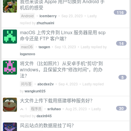
我也来谈谈 Apple 用户切换到 Android 手
机后的感受
116
Android
•
icemberry
•
Sep 23, 2023
• Lastly
replied by
zhuzhuaini
macOS 上传文件到 Linux 服务器是用 scp
命令还是 FTP 客户端？
14
macOS
•
taogen
•
Sep 13, 2023
• Lastly replied by
loganovo
将文件（比如照片）从安卓手机"剪切"到
windows，且保留文件"修改时间"，的办
法？
5
问与答
•
abcdxe2v
•
Sep 4, 2023
• Lastly replied
by
wangkun025
大文件上传下载用搭建哪种服务好？
30
1
程序员
•
srliuhao
•
Aug 25, 2023
• Lastly
replied by
daxin945
风云站点的数据是挂了吗？