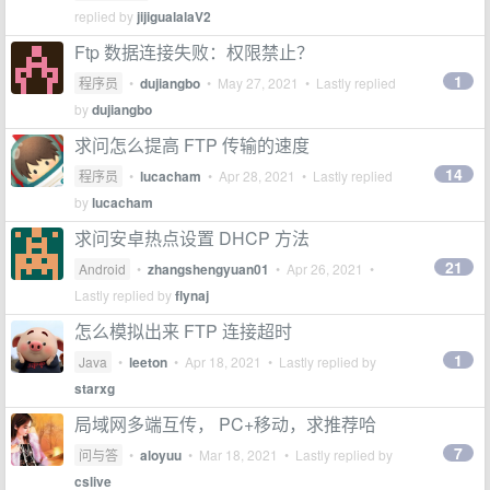
replied by
jijigualalaV2
Ftp 数据连接失败：权限禁止？
1
程序员
•
dujiangbo
•
May 27, 2021
• Lastly replied
by
dujiangbo
求问怎么提高 FTP 传输的速度
14
程序员
•
lucacham
•
Apr 28, 2021
• Lastly replied
by
lucacham
求问安卓热点设置 DHCP 方法
21
Android
•
zhangshengyuan01
•
Apr 26, 2021
•
Lastly replied by
flynaj
怎么模拟出来 FTP 连接超时
1
Java
•
leeton
•
Apr 18, 2021
• Lastly replied by
starxg
局域网多端互传， PC+移动，求推荐哈
7
问与答
•
aloyuu
•
Mar 18, 2021
• Lastly replied by
cslive