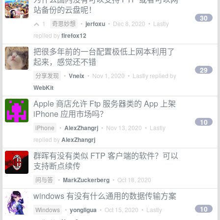
站备份的云盘呢！
30
1
奇思妙想
•
jerfoxu
•
Dec 8, 2020
• Lastly
replied by
firefox12
把很多年前的一台配置极低上网本利用了
起来，感觉还不错
29
分享发现
•
Vneix
•
Nov 1, 2020
• Lastly replied by
WebKit
Apple 商店允许 Ftp 服务器类的 App 上架
iPhone 应用市场吗？
10
iPhone
•
AlexZhangrj
•
Nov 13, 2020
• Lastly
replied by
AlexZhangrj
群晖有没有类似 FTP 客户端的软件？可以
支持断点续传
问与答
•
MarkZuckerberg
•
Oct 18, 2020
windows 有没有什么通用的数据传输方案
10
Windows
•
yongligua
•
Oct 15, 2020
• Lastly