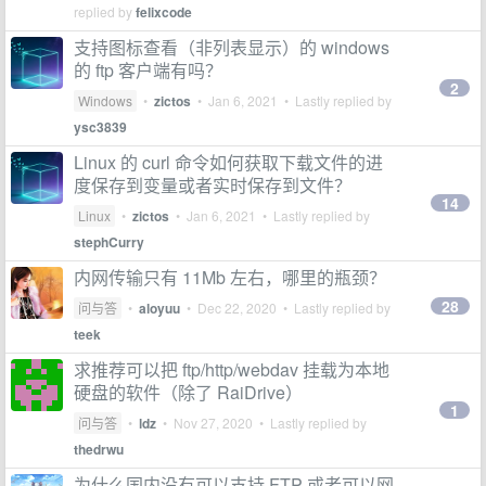
replied by
felixcode
支持图标查看（非列表显示）的 windows
的 ftp 客户端有吗？
2
Windows
•
zictos
•
Jan 6, 2021
• Lastly replied by
ysc3839
Linux 的 curl 命令如何获取下载文件的进
度保存到变量或者实时保存到文件？
14
Linux
•
zictos
•
Jan 6, 2021
• Lastly replied by
stephCurry
内网传输只有 11Mb 左右，哪里的瓶颈？
28
问与答
•
aloyuu
•
Dec 22, 2020
• Lastly replied by
teek
求推荐可以把 ftp/http/webdav 挂载为本地
硬盘的软件（除了 RaiDrive）
1
问与答
•
ldz
•
Nov 27, 2020
• Lastly replied by
thedrwu
为什么国内没有可以支持 FTP 或者可以网