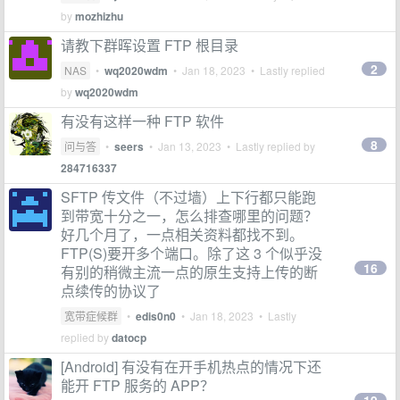
by
mozhizhu
请教下群晖设置 FTP 根目录
2
NAS
•
wq2020wdm
•
Jan 18, 2023
• Lastly replied
by
wq2020wdm
有没有这样一种 FTP 软件
8
问与答
•
seers
•
Jan 13, 2023
• Lastly replied by
284716337
SFTP 传文件（不过墙）上下行都只能跑
到带宽十分之一，怎么排查哪里的问题？
好几个月了，一点相关资料都找不到。
FTP(S)要开多个端口。除了这 3 个似乎没
16
有别的稍微主流一点的原生支持上传的断
点续传的协议了
宽带症候群
•
edis0n0
•
Jan 18, 2023
• Lastly
replied by
datocp
[Android] 有没有在开手机热点的情况下还
能开 FTP 服务的 APP？