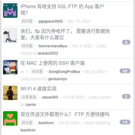
iPhone 有啥支持 SSL FTP 的 App 客户
端？
问与答
•
pppguest3962
•
Nov 16, 2022
亲们。ftp 因为停电坏了。 需要进行数据恢
复。大家有什么建议
9
问与答
•
foreverstandbyu
•
Nov 4, 2022
• Lastly
replied by
wuxiao2522
在 MAC 上使用的 SSH 客户端
85
1
问与答
•
DongDongProMax
•
May 8, 2023
•
Lastly replied by
geniusmyn
Wi-Fi 6 速度实测
2
分享发现
•
aboat365
•
Oct 18, 2022
• Lastly replied
by
cpstar
现在传送文件都用什么？ FTP 方便快捷吗
14
问与答
•
bushiren
•
Oct 18, 2022
• Lastly replied by
bushiren