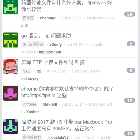
跨国传输文件有什么好方案， ftp/rsync 好
像比较慢
39
云计算
•
chennqqi
•
Aug 6, 2021
• Lastly replied by
ch2
go 语言， ftp 问题求助
2
Go 编程语言
•
v2defy
•
Jul 24, 2021
• Lastly
replied by
input2output
群晖 FTP 上传文件乱码 咋搞
5
NAS
•
rj2
•
Jul 14, 2021
• Lastly replied by
no1xsyzy
chrome 的地址栏默认支持哪些协议？除了
http/https/ftp/file 这些
12
Chrome
•
darknoll
•
Jun 25, 2021
• Lastly replied
by
Xushet
局域网 2017 款 15 寸带 bar Macbook Pro
上传速度只有 30MB/s，这正常么
19
宽带症候群
•
jijigualalaV2
•
Jun 11, 2021
• Lastly