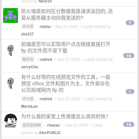
replied by
Neur2n
防火墙是如何区分数据我是请求返回的, 还
是从服务器主动向我发送的?
7
问与答
•
riozhu
•
Sep 30, 2020
• Lastly replied by
zhs227
前端是否可以实现用户点击链接直接打开
ftp 的文件而不是下载
16
程序员
•
rodrick
•
Sep 27, 2020
• Lastly replied by
JerryCha
有什么好用的在线预览文件的工具，一般
预览 office 文件和图片为主，文件是存在
公司局域网内 ftp 的
1
问与答
•
rodrick
•
Sep 23, 2020
• Lastly replied by
MarioLuo
为什么我的家宽上传速度这么诡异的快？
19
宽带症候群
•
ritaswc
•
Sep 24, 2020
• Lastly
replied by
AlexPUBLIC