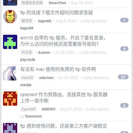
地理信息系统
•
SmartTom
•
Aug 18, 2023
ftp 的连接下载文件超时问题求答疑
1
程序员
•
logan66
•
Aug 9, 2023
• Lastly replied by
logan66
win10 自带的 ftp 服务，开启了匿名登录，
为什么访问的时候还是需要账号密码？
5
问与答
•
Auston
•
Jul 25, 2023
• Lastly replied by
julyclyde
有没有 mac 使用的免费的 ftp 软件啊
27
macOS
•
adzchao
•
Jul 15, 2023
• Lastly replied by
stanjia
openwrt 作为旁路由，连接其他 ftp 服务器
上传一直中断
3
OpenWrt
•
ANDWU
•
Aug 25, 2023
• Lastly replied
by
Tommmm
ftp 遇到奇怪问题，还是第三方客户端稳定