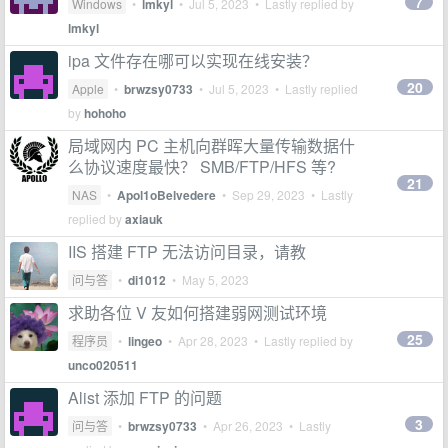
7
Windows
•
lmkyl
•
Jul 5, 2023
• Lastly replied by
lmkyl
ipa 文件存在哪可以实现在线安装？
20
Apple
•
brwzsy0733
•
Jul 5, 2023
• Lastly replied
by
hohoho
局域网内 PC 主机向群晖大量传输数据什
么协议速度最快？ SMB/FTP/HFS 等?
21
NAS
•
Apol1oBelvedere
•
Sep 29, 2023
• Lastly
replied by
axiauk
IIS 搭建 FTP 无法访问目录，请教
问与答
•
di1012
•
May 5, 2023
求助各位 V 友如何搭建弱网测试环境
25
程序员
•
lingeo
•
Apr 28, 2023
• Lastly replied by
unco020511
Alist 添加 FTP 的问题
3
问与答
•
brwzsy0733
•
Apr 26, 2023
• Lastly