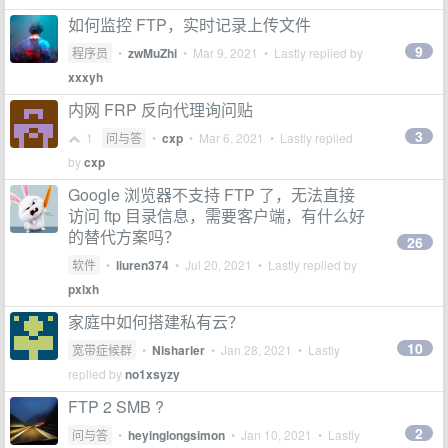
如何监控 FTP，实时记录上传文件
9
程序员
•
zwMuZhi
•
Mar 9, 2021
• Lastly replied by
xxxyh
内网 FRP 反向代理询问贴
3
1
问与答
•
cxp
•
Mar 6, 2021
• Lastly replied
by
cxp
Google 浏览器不支持 FTP 了，无法直接
访问 ftp 目录信息，需要客户端，有什么好
的替代方案吗？
26
软件
•
liuren374
•
Jul 20, 2021
• Lastly replied by
pxlxh
家庭中如何搭建私有云？
10
宽带症候群
•
Nisharler
•
Jan 28, 2021
• Lastly
replied by
no1xsyzy
FTP 2 SMB ?
2
问与答
•
heyinglongsimon
•
Jan 10, 2021
• Lastly