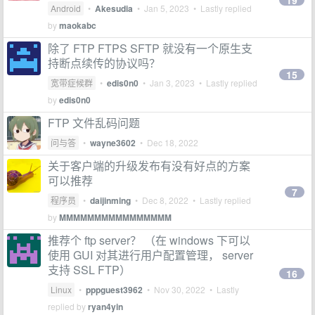
19
Android
•
Akesudia
•
Jan 5, 2023
• Lastly replied
by
maokabc
除了 FTP FTPS SFTP 就没有一个原生支
持断点续传的协议吗？
15
宽带症候群
•
edis0n0
•
Jan 3, 2023
• Lastly replied
by
edis0n0
FTP 文件乱码问题
问与答
•
wayne3602
•
Dec 18, 2022
关于客户端的升级发布有没有好点的方案
可以推荐
7
程序员
•
daijinming
•
Dec 8, 2022
• Lastly replied
by
MMMMMMMMMMMMMMMM
推荐个 ftp server？ （在 windows 下可以
使用 GUI 对其进行用户配置管理， server
支持 SSL FTP）
16
Linux
•
pppguest3962
•
Nov 30, 2022
• Lastly
replied by
ryan4yin