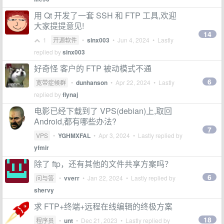
用 Qt 开发了一套 SSH 和 FTP 工具,欢迎
大家提提意见!
14
1
开源软件
•
sinx003
•
Jun 4, 2024
• Lastly
replied by
sinx003
好奇怪 客户的 FTP 被动模式不通
6
宽带症候群
•
dunhanson
•
Apr 22, 2024
• Lastly
replied by
flynaj
电影已经下载到了 VPS(debian)上,取回
Android,都有哪些办法?
7
VPS
•
YGHMXFAL
•
Apr 3, 2024
• Lastly replied by
yfmir
除了 ftp，还有其他的文件共享方案吗？
6
问与答
•
vverr
•
Jan 22, 2024
• Lastly replied by
shervy
求 FTP+终端+远程在线编辑的终极方案
18
程序员
•
unt
•
Dec 21, 2023
• Lastly replied by