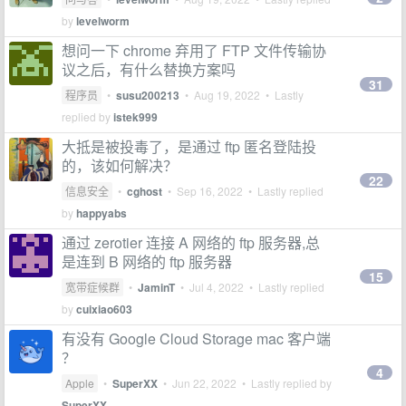
by
levelworm
想问一下 chrome 弃用了 FTP 文件传输协
议之后，有什么替换方案吗
31
程序员
•
susu200213
•
Aug 19, 2022
• Lastly
replied by
istek999
大抵是被投毒了，是通过 ftp 匿名登陆投
的，该如何解决？
22
信息安全
•
cghost
•
Sep 16, 2022
• Lastly replied
by
happyabs
通过 zerotier 连接 A 网络的 ftp 服务器,总
是连到 B 网络的 ftp 服务器
15
宽带症候群
•
JaminT
•
Jul 4, 2022
• Lastly replied
by
cuixiao603
有没有 Google Cloud Storage mac 客户端
？
4
Apple
•
SuperXX
•
Jun 22, 2022
• Lastly replied by
SuperXX